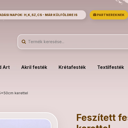
ÁSI NAPOK: H,K,SZ,CS - MÁR KÜLFÖLDRE IS
PARTNEREKNEK
d Art
Akril festék
Krétafesték
Textilfesték
35x50cm kerettel
Feszített 