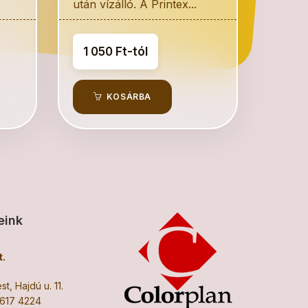
után vízálló. A Printex...
1 050 Ft-tól
KOSÁRBA
eink
.
t, Hajdú u. 11.
617 4224