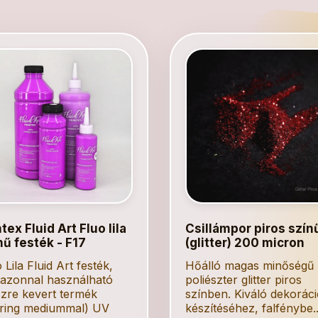
tex Fluid Art Fluo lila
Csillámpor piros szín
nű festék - F17
(glitter) 200 micron
 Lila Fluid Art festék,
Hőálló magas minőségű
 azonnal használható
poliészter glitter piros
szre kevert termék
színben. Kiváló dekorác
ring mediummal) UV
készítéséhez, falfénybe..