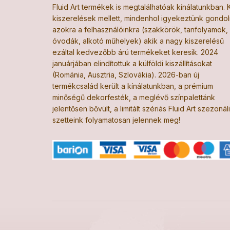
Fluid Art termékek is megtalálhatóak kínálatunkban. K
kiszerelések mellett, mindenhol igyekeztünk gondol
azokra a felhasználóinkra (szakkörök, tanfolyamok,
óvodák, alkotó műhelyek) akik a nagy kiszerelésű
ezáltal kedvezőbb árú termékeket keresik. 2024
januárjában elindítottuk a külföldi kiszállításokat
(Románia, Ausztria, Szlovákia). 2026-ban új
termékcsalád került a kínálatunkban, a prémium
minőségű dekorfesték, a meglévő színpalettánk
jelentősen bővült, a limitált szériás Fluid Art szezonál
szetteink folyamatosan jelennek meg!