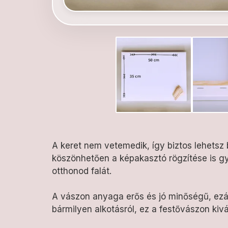
A keret nem vetemedik, így biztos lehetsz
köszönhetően a képakasztó rögzítése is gye
otthonod falát.
A vászon anyaga erős és jó minőségű, ezá
bármilyen alkotásról, ez a festővászon kiv