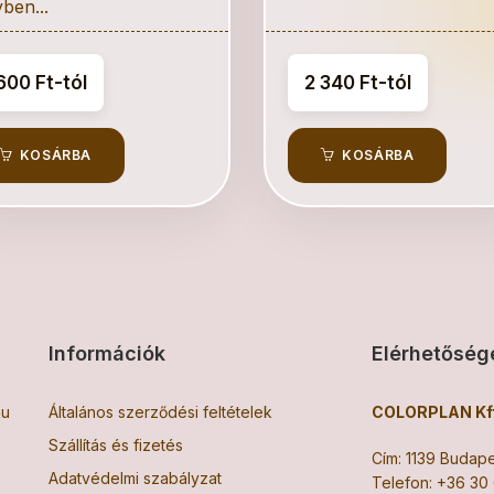
ben...
600 Ft-tól
2 340 Ft-tól
KOSÁRBA
KOSÁRBA
Információk
Elérhetőség
hu
Általános szerződési feltételek
COLORPLAN Kft
Szállítás és fizetés
Cím: 1139 Budapes
Adatvédelmi szabályzat
Telefon:
+36 30 