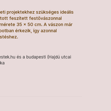
ti projektekhez szükséges ideális
rtott feszített festővászonnal
k mérete 35 x 50 cm. A vászon már
apotban érkezik, így azonnal
stéshez.
estek.hu és a budapesti (Hajdú utcai
éka