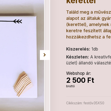
kerettel
Találd meg a művésze
alapot az általuk gyá
(kerettel), amelyne
keretre feszített áll
hozzákezdhetsz a fe
Kiszerelés:
1db
Készleten:
A kreativf
üzlet) állandó választ
Webshop ár:
2 500 Ft
bruttó
Cikkszám:
festőv35X50