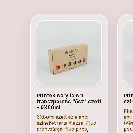
Printex Acrylic Art
Prin
transzparens "ősz" szett
szí
- 6X80ml
Fluo
6X80ml szett az alábbi
ami
színeket tartalmazza: Fluo
(ké
aranysárga, fluo piros,
pou