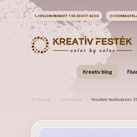
HÍVJON MINKET
+36 30 617 4224
CSOMAGFELAD
Kreatív blog
Flui
Főoldal
Akril festék
Feszített festővászon 