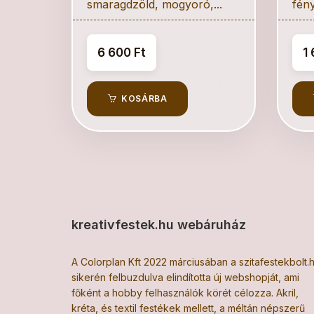
smaragdzöld, mogyoró,...
fény
6 600 Ft
1 
KOSÁRBA
kreativfestek.hu webáruház
A Colorplan Kft 2022 márciusában a szitafestekbolt.
sikerén felbuzdulva elindította új webshopját, ami
főként a hobby felhasználók körét célozza. Akril,
kréta, és textil festékek mellett, a méltán népszerű