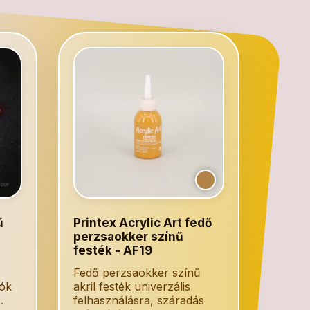
ű
Printex Acrylic Art fedő
perzsaokker színű
festék - AF19
Fedő perzsaokker színű
iók
akril festék univerzális
.
felhasználásra, száradás