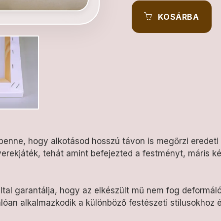
KOSÁRBA
 benne, hogy alkotásod hosszú távon is megőrzi eredeti
rekjáték, tehát amint befejezted a festményt, máris kés
ltal garantálja, hogy az elkészült mű nem fog deformá
álóan alkalmazkodik a különböző festészeti stílusokhoz 