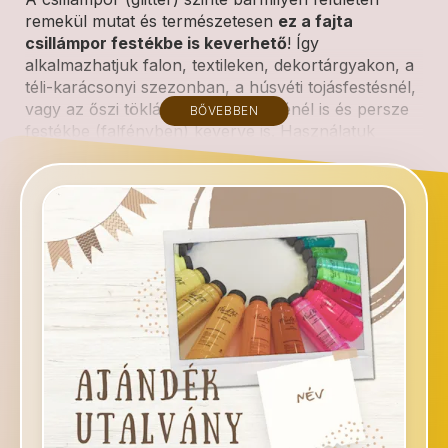
remekül mutat és természetesen
ez a fajta
csillámpor festékbe is keverhető
! Így
alkalmazhatjuk falon, textileken, dekortárgyakon, a
téli-karácsonyi szezonban, a húsvéti tojásfestésnél,
vagy az őszi töklámpások díszítésénél is és persze
BŐVEBBEN
festékbe (falfényben) keverve is. Használatuk
egyszerű, az eredmény pedig lenyűgöző!