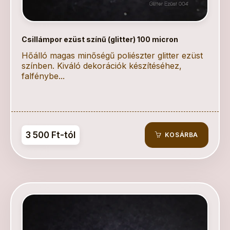
Csillámpor ezüst színű (glitter) 100 micron
Hőálló magas minőségű poliészter glitter ezüst
színben. Kiváló dekorációk készítéséhez,
falfénybe...
3 500 Ft-tól
KOSÁRBA