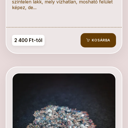
színtelen lakk, mely vízhatlan, mosható felület
képez, de...
2 400 Ft-tól
KOSÁRBA