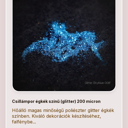
Csillámpor égkék színű (glitter) 200 micron
Hőálló magas minőségű poliészter glitter égkék
színben. Kiváló dekorációk készítéséhez,
falfénybe...