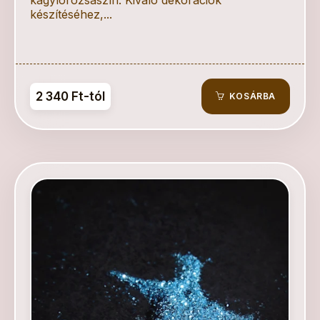
kagylórózsaszín. Kiváló dekorációk
készítéséhez,...
2 340 Ft-tól
KOSÁRBA