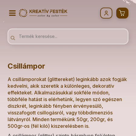
Csillámpor
A csillámporokat (glittereket) leginkább azok fogják
kedvelni, akik szeretik a különleges, dekoratív
effekteket. Alkalmazásukkal sokféle módon,
többféle hatást is elérhetünk, legyen szó egészen
diszkrét, leginkább fényben érvényesülő,
visszafogott csillogásról, vagy többdimenziós
látványról. Minden termékünk 50gr, 200gr, és
500gr-os (fél kiló) kiszerelésben is.
A csillámpor (glitter) szinte bármilyen felületen