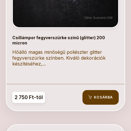
Csillámpor fegyverszürke színű (glitter) 200
micron
Hőálló magas minőségű poliészter glitter
fegyverszürke színben. Kiváló dekorációk
készítéséhez,...
2 750 Ft-tól
KOSÁRBA