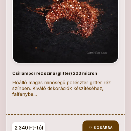
Csillámpor réz színű (glitter) 200 micron
Hőálló magas minőségű poliészter glitter réz
színben. Kiváló dekorációk készítéséhez,
falfénybe...
2 340 Ft-tól
KOSÁRBA