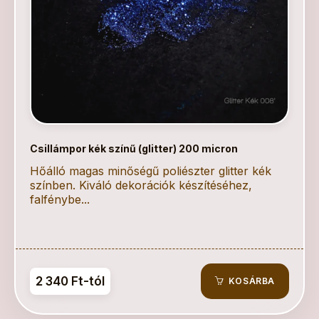
Csillámpor kék színű (glitter) 200 micron
Hőálló magas minőségű poliészter glitter kék
színben. Kiváló dekorációk készítéséhez,
falfénybe...
2 340 Ft-tól
KOSÁRBA