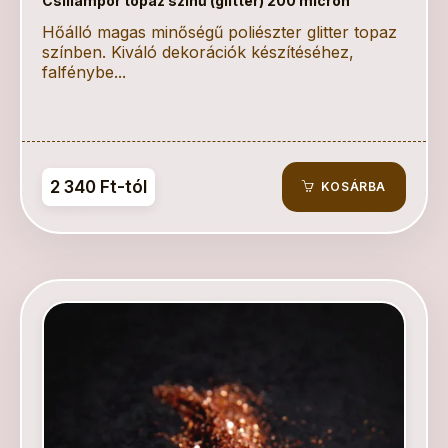
Csillámpor topaz színű (glitter) 200 micron
Hőálló magas minőségű poliészter glitter topaz
színben. Kiváló dekorációk készítéséhez,
falfénybe...
2 340 Ft-tól
KOSÁRBA