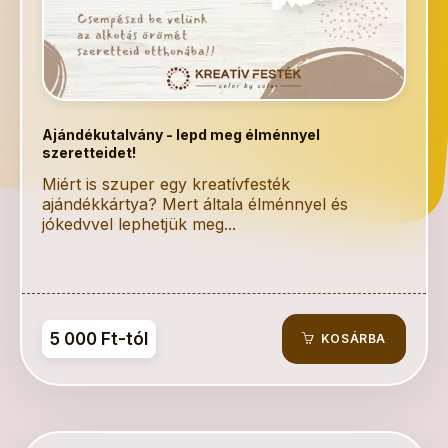
Ajándékutalvány - lepd meg élménnyel
szeretteidet!
Miért is szuper egy kreatívfesték
ajándékkártya? Mert általa élménnyel és
jókedvvel lephetjük meg...
5 000 Ft-tól
KOSÁRBA