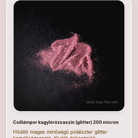
Csillámpor kagylórózsaszín (glitter) 200 micron
Hőálló magas minőségű poliészter glitter