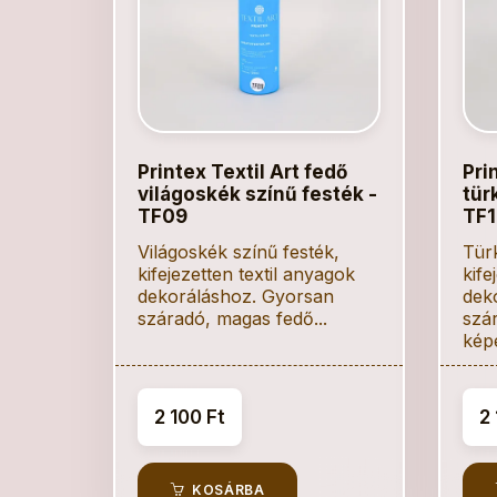
Printex Textil Art fedő
Pri
világoskék színű festék -
tür
TF09
TF1
Világoskék színű festék,
Türk
kifejezetten textil anyagok
kife
dekoráláshoz. Gyorsan
dek
száradó, magas fedő...
szá
képe
2 100 Ft
2 
KOSÁRBA