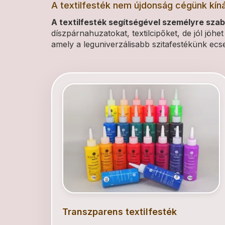
A textilfesték nem újdonság cégünk kíná
A textilfesték segítségével személyre sza
díszpárnahuzatokat, textilcipőket, de jól jöhet
amely a leguniverzálisabb szitafestékünk ecset
Transzparens textilfesték