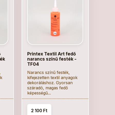
ő
Printex Textil Art fedő
ték
narancs színű festék -
TF04
,
Narancs színű festék,
ok
kifejezetten textil anyagok
dekoráláshoz. Gyorsan
száradó, magas fedő
képességű...
2 100 Ft