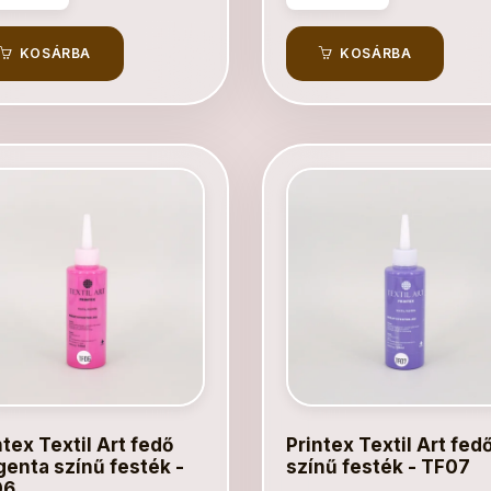
KOSÁRBA
KOSÁRBA
ntex Textil Art fedő
Printex Textil Art fedő 
enta színű festék -
színű festék - TF07
06