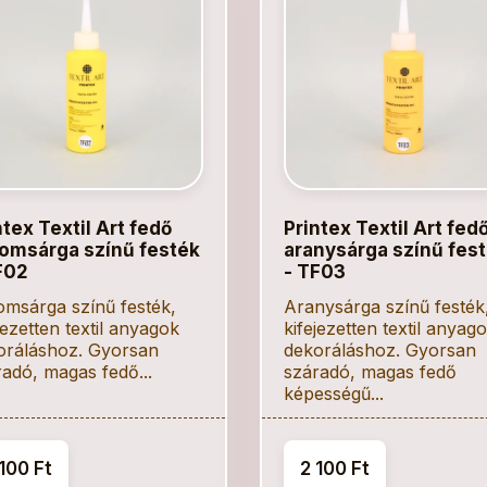
ntex Textil Art fedő
Printex Textil Art fed
romsárga színű festék
aranysárga színű fes
F02
- TF03
omsárga színű festék,
Aranysárga színű festék
jezetten textil anyagok
kifejezetten textil anyag
oráláshoz. Gyorsan
dekoráláshoz. Gyorsan
adó, magas fedő...
száradó, magas fedő
képességű...
100 Ft
2 100 Ft