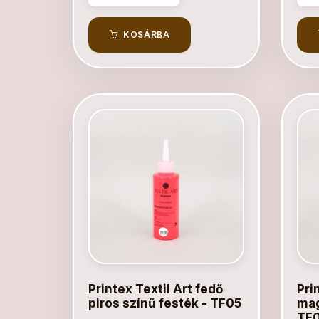
KOSÁRBA
Printex Textil Art fedő
Pri
piros színű festék - TF05
mag
TF