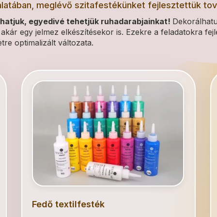
latában, meglévő szitafestékünket fejlesztettük tov
bhatjuk, egyedivé tehetjük ruhadarabjainkat!
Dekorálhatu
 akár egy jelmez elkészítésekor is. Ezekre a feladatokra fejl
re optimalizált változata.
Fedő textilfesték