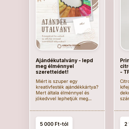
Ajándékutalvány - lepd
Pri
meg élménnyel
cit
szeretteidet!
- T
Miért is szuper egy
Citr
kreatívfesték ajándékkártya?
kife
Mert általa élménnyel és
dek
jókedvvel lephetjük meg...
szár
5 000 Ft-tól
2 