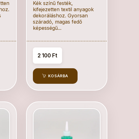
etten
Kék színű festék,
hoz.
kifejezetten textil anyagok
s
dekoráláshoz. Gyorsan
száradó, magas fedő
képességű...
2 100 Ft
KOSÁRBA