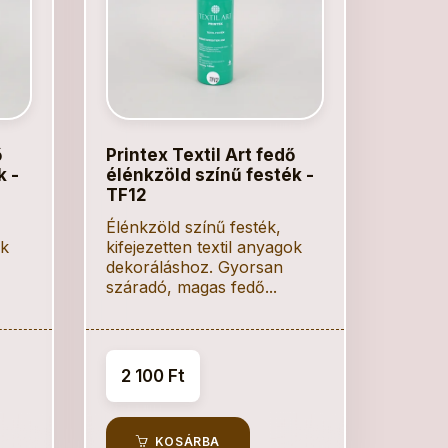
ő
Printex Textil Art fedő
k -
élénkzöld színű festék -
TF12
Élénkzöld színű festék,
ok
kifejezetten textil anyagok
dekoráláshoz. Gyorsan
száradó, magas fedő...
2 100 Ft
KOSÁRBA