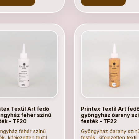
ntex Textil Art fedő
Printex Textil Art fed
ngyház fehér színű
gyöngyház óarany sz
ték - TF20
festék - TF22
ngyház fehér színű
Gyöngyház óarany szín
ék, kifejezetten textil
festék, kifejezetten textil