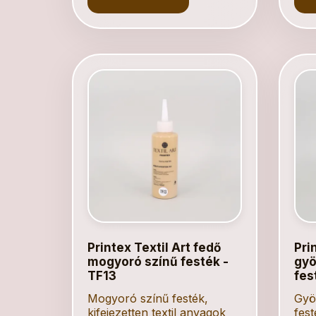
Printex Textil Art fedő
Pri
mogyoró színű festék -
gyö
TF13
fes
Mogyoró színű festék,
Gyö
kifejezetten textil anyagok
fest