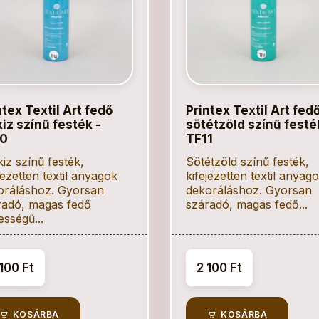
ntex Textil Art fedő
Printex Textil Art fed
kiz színű festék -
sötétzöld színű festé
0
TF11
iz színű festék,
Sötétzöld színű festék,
jezetten textil anyagok
kifejezetten textil anyag
oráláshoz. Gyorsan
dekoráláshoz. Gyorsan
radó, magas fedő
száradó, magas fedő...
sségű...
100 Ft
2 100 Ft
KOSÁRBA
KOSÁRBA