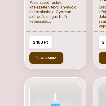
Piros színű festék,
kifejezetten textil anyagok
Mag
dekoráláshoz. Gyorsan
kife
száradó, magas fedő
dek
képességű...
szá
képe
2 100 Ft
2 
KOSÁRBA