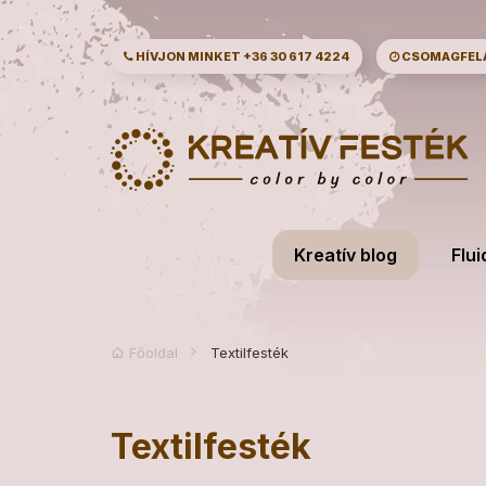
HÍVJON MINKET
+36 30 617 4224
CSOMAGFELAD
Kreatív blog
Flui
Főoldal
Textilfesték
Textilfesték