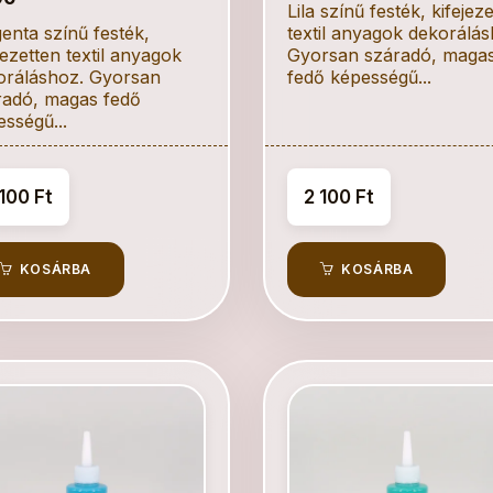
Lila színű festék, kifejez
enta színű festék,
textil anyagok dekorálás
jezetten textil anyagok
Gyorsan száradó, maga
oráláshoz. Gyorsan
fedő képességű...
radó, magas fedő
sségű...
100 Ft
2 100 Ft
KOSÁRBA
KOSÁRBA