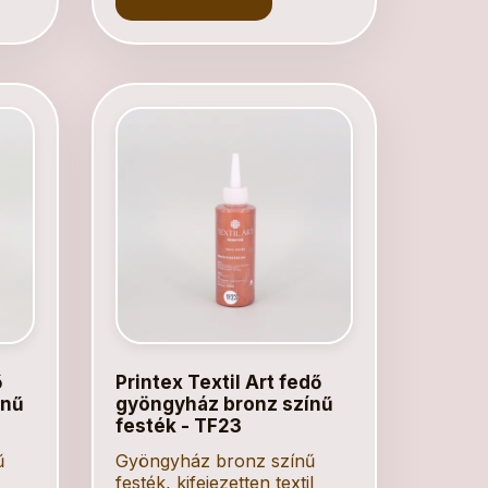
ő
Printex Textil Art fedő
ínű
gyöngyház bronz színű
festék - TF23
ű
Gyöngyház bronz színű
festék, kifejezetten textil