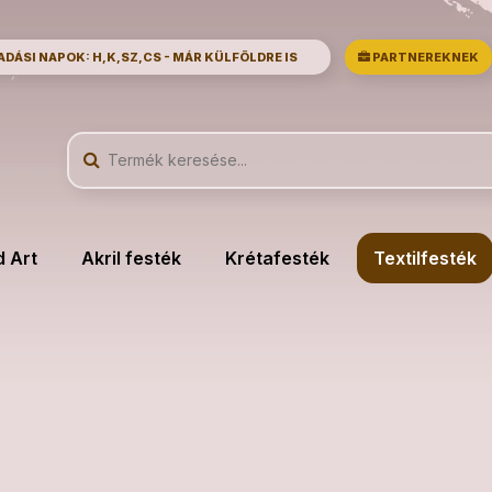
ÁSI NAPOK: H,K,SZ,CS - MÁR KÜLFÖLDRE IS
PARTNEREKNEK
d Art
Akril festék
Krétafesték
Textilfesték