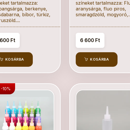
eket tartalmazza:
színeket tartalmazza: Fl
ypangsárga, berkenye,
aranysárga, fluo piros,
dabarna, bíbor, türkiz,
smaragdzöld, mogyoró,..
uszöld....
 600 Ft
6 600 Ft
KOSÁRBA
KOSÁRBA
 -10%