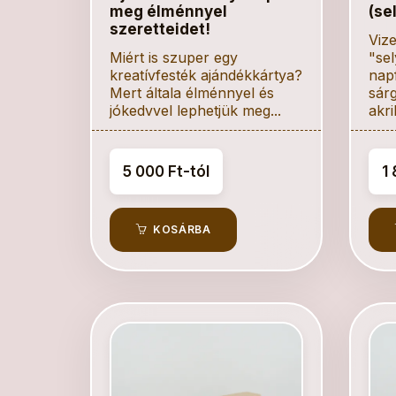
meg élménnyel
(se
szeretteidet!
Vize
Miért is szuper egy
"se
kreatívfesték ajándékkártya?
nap
Mert általa élménnyel és
sárg
jókedvvel lephetjük meg...
akri
5 000 Ft-tól
1 
KOSÁRBA