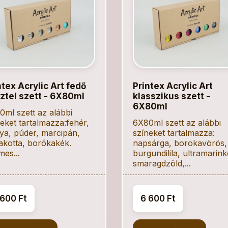
ntex Acrylic Art fedő
Printex Acrylic Art
ztel szett - 6X80ml
klasszikus szett -
6X80ml
ml szett az alábbi
eket tartalmazza:fehér,
6X80ml szett az alábbi
ya, púder, marcipán,
színeket tartalmazza:
akotta, borókakék.
napsárga, borokavörös,
es...
burgundilila, ultramarink
smaragdzöld,...
 600 Ft
6 600 Ft