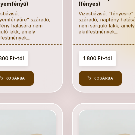
lyemfényű)
(fényes)
sbázisú,
Vizesbázisú, "fényesre"
lyemfényűre" száradó,
száradó, napfény hatás
fény hatására nem
nem sárguló lakk, amely
uló lakk, amely
akrilfestmények...
lfestmények...
800 Ft-tól
1 800 Ft-tól
KOSÁRBA
KOSÁRBA