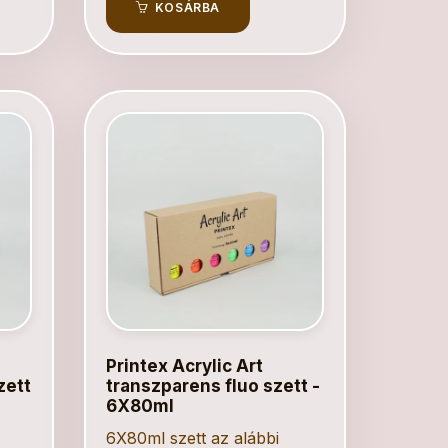
KOSÁRBA
Printex Acrylic Art
zett
transzparens fluo szett -
6X80ml
6X80ml szett az alábbi