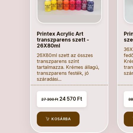
Printex Acrylic Art
Pri
transzparens szett -
sze
26X80ml
36X
26X80ml szett az összes
fedő
transzparens színt
Kré
tartalmazza. Krémes állagú,
tran
transzparens festék, jó
szár
száradási...
24 570 Ft
27 300 Ft
38
KOSÁRBA