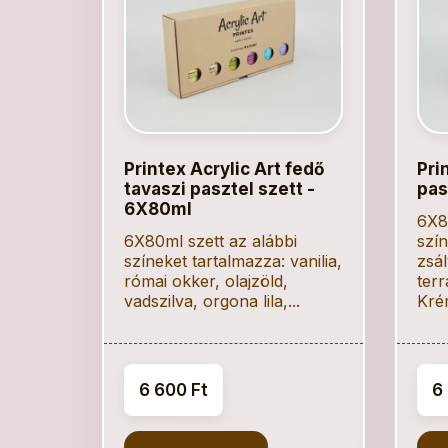
Printex Acrylic Art fedő
Pri
tavaszi pasztel szett -
pas
6X80ml
6X80
6X80ml szett az alábbi
szín
színeket tartalmazza: vanilia,
zsál
római okker, olajzöld,
terr
vadszilva, orgona lila,...
Krém
6 600 Ft
6