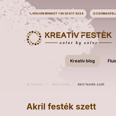
HÍVJON MINKET
+36 30 617 4224
CSOMAGFELAD
Kreatív blog
Flui
Főoldal
Akril festék
Akril festék szett
Akril festék szett