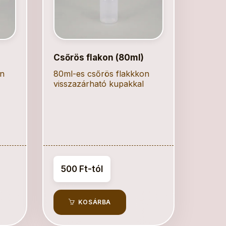
Csőrös flakon (80ml)
on
80ml-es csőrös flakkkon
visszazárható kupakkal
500 Ft-tól
KOSÁRBA