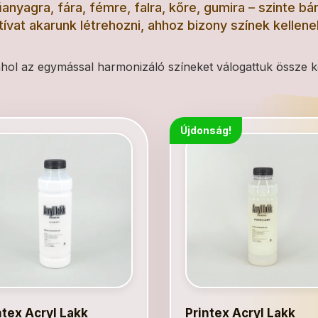
anyagra, fára, fémre, falra, kőre, gumira – szinte 
tívat akarunk létrehozni, ahhoz bizony színek kelle
 ahol az egymással harmonizáló színeket válogattuk össze k
Újdonság!
ntex Acryl Lakk
Printex Acryl Lakk