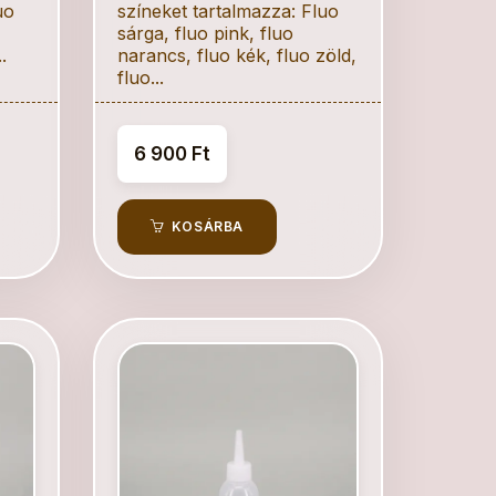
uo
színeket tartalmazza: Fluo
sárga, fluo pink, fluo
.
narancs, fluo kék, fluo zöld,
fluo...
6 900 Ft
KOSÁRBA