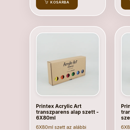
KOSÁRBA
Printex Acrylic Art
Pri
transzparens alap szett -
tra
6X80ml
sze
6X80ml szett az alábbi
6X80