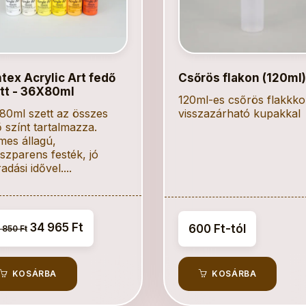
ntex Acrylic Art fedő
Csőrös flakon (120ml)
tt - 36X80ml
120ml-es csőrös flakkk
80ml szett az összes
visszazárható kupakkal
 színt tartalmazza.
mes állagú,
szparens festék, jó
adási idővel....
34 965 Ft
600 Ft-tól
 850 Ft
KOSÁRBA
KOSÁRBA