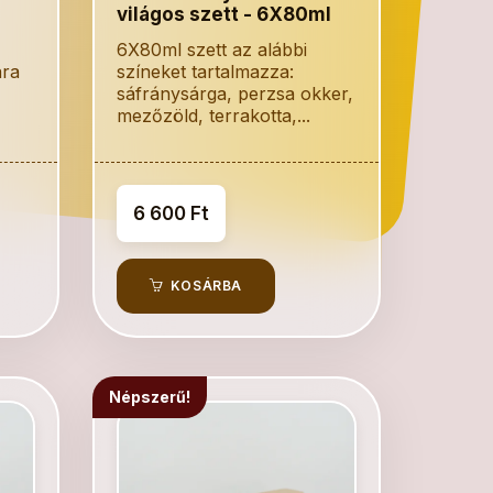
világos szett - 6X80ml
6X80ml szett az alábbi
ára
színeket tartalmazza:
sáfránysárga, perzsa okker,
mezőzöld, terrakotta,...
6 600 Ft
KOSÁRBA
Népszerű!