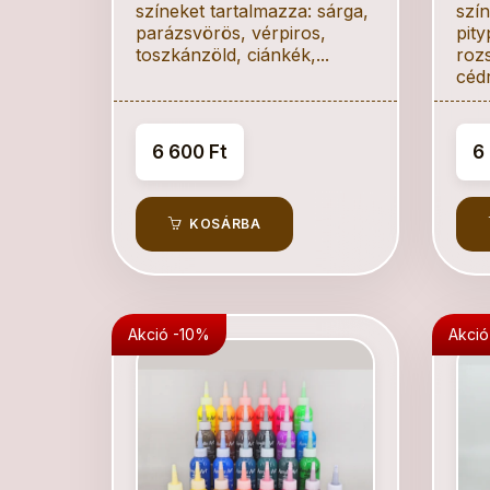
színeket tartalmazza: sárga,
szín
parázsvörös, vérpiros,
pit
toszkánzöld, ciánkék,...
rozs
cédr
6 600 Ft
6
KOSÁRBA
Akció -10%
Akció