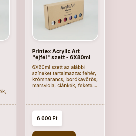
Printex Acrylic Art
"éjfél" szett - 6X80ml
6X80ml szett az alábbi
színeket tartalmazza: fehér,
krómnarancs, borókavörös,
marsviola, ciánkék, fekete....
ék,
6 600 Ft