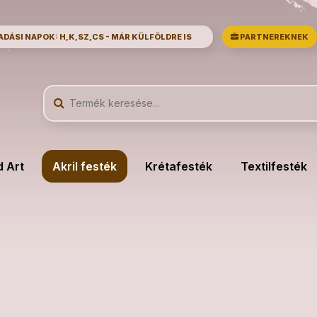
ÁSI NAPOK: H,K,SZ,CS - MÁR KÜLFÖLDRE IS
PARTNEREKNEK
d Art
Akril festék
Krétafesték
Textilfesték