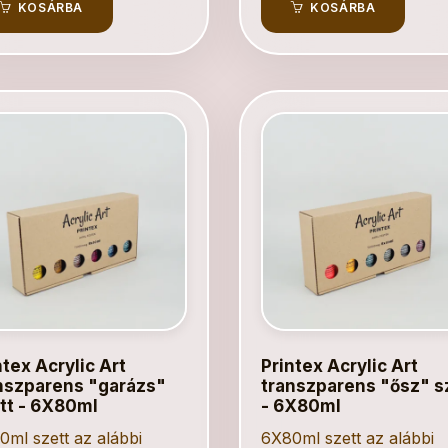
KOSÁRBA
KOSÁRBA
ntex Acrylic Art
Printex Acrylic Art
nszparens "garázs"
transzparens "ősz" s
tt - 6X80ml
- 6X80ml
ml szett az alábbi
6X80ml szett az alábbi