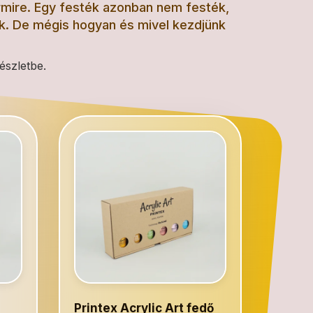
bármire. Egy festék azonban nem festék,
nek. De mégis hogyan és mivel kezdjünk
észletbe.
Printex Acrylic Art fedő