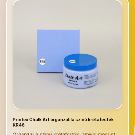
Printex Chalk Art organzalila színű krétafesték -
KR46
Organzalila színű krétafesték, amivel megunt