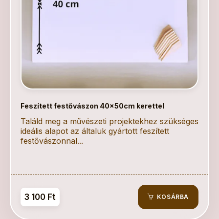
Feszített festővászon 40x50cm kerettel
Találd meg a művészeti projektekhez szükséges
ideális alapot az általuk gyártott feszített
festővászonnal...
3 100 Ft
KOSÁRBA