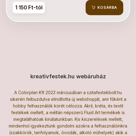
1 150 Ft-tól
KOSÁRBA
kreativfestek.hu webáruház
A Colorplan Kft 2022 márciusában a szitafestekbolt.hu
sikerén felbuzdulva elindította új webshopját, ami főként a
hobby felhasználók körét célozza. Akril, kréta, és textil
festékek mellett, a méltán népszerű Fluid Art termékek is
megtalálhatóak kínálatunkban. Kis kiszerelések mellett,
mindenhol igyekeztünk gondolni azokra a felhasználóinkra
(szakkörök, tanfolyamok, óvodák, alkotó műhelyek) akik a