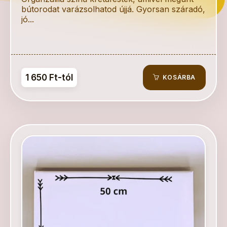
bútorodat varázsolhatod újjá. Gyorsan száradó,
jó...
1 650 Ft-tól
KOSÁRBA