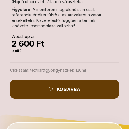
(Hajdú utcai üzlet) állandó választéka
Figyelem:
A monitoron megjelenő szín csak
referencia értéket tükröz, az árnyalatot hivatott
érzékeltetni. Kiszereléstől függően a termék,
kinézete, csomagolása változhat!
Webshop ár:
2 600 Ft
bruttó
Cikkszám:
textilartfgyöngyházkék_120ml
KOSÁRBA