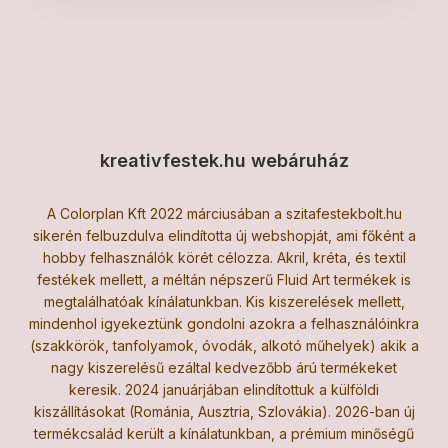
kreativfestek.hu webáruház
A Colorplan Kft 2022 márciusában a szitafestekbolt.hu
sikerén felbuzdulva elindította új webshopját, ami főként a
hobby felhasználók körét célozza. Akril, kréta, és textil
festékek mellett, a méltán népszerű Fluid Art termékek is
megtalálhatóak kínálatunkban. Kis kiszerelések mellett,
mindenhol igyekeztünk gondolni azokra a felhasználóinkra
(szakkörök, tanfolyamok, óvodák, alkotó műhelyek) akik a
nagy kiszerelésű ezáltal kedvezőbb árú termékeket
keresik. 2024 januárjában elindítottuk a külföldi
kiszállításokat (Románia, Ausztria, Szlovákia). 2026-ban új
termékcsalád került a kínálatunkban, a prémium minőségű