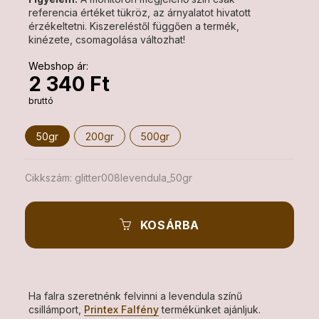
referencia értéket tükröz, az árnyalatot hivatott
érzékeltetni. Kiszereléstől függően a termék,
kinézete, csomagolása változhat!
Webshop ár:
2 340 Ft
bruttó
50gr
200gr
500gr
Cikkszám:
glitter008levendula_50gr
KOSÁRBA
Ha falra szeretnénk felvinni a levendula színű
csillámport,
Printex Falfény
termékünket ajánljuk.