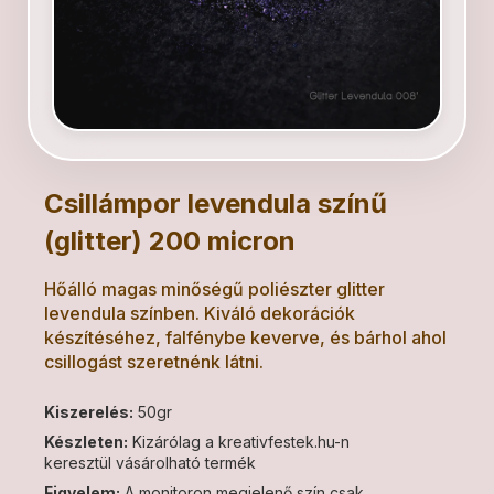
Csillámpor levendula színű
(glitter) 200 micron
Hőálló magas minőségű poliészter glitter
levendula színben. Kiváló dekorációk
készítéséhez, falfénybe keverve, és bárhol ahol
csillogást szeretnénk látni.
Kiszerelés:
50gr
Készleten:
Kizárólag a kreativfestek.hu-n
keresztül vásárolható termék
Figyelem:
A monitoron megjelenő szín csak