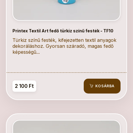
Printex Textil Art fedő türkiz színű festék - TF10
Türkiz színű festék, kifejezetten textil anyagok
dekoráláshoz. Gyorsan száradó, magas fedő
képességű...
2 100 Ft
KOSÁRBA