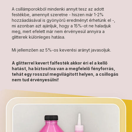
A csillámporokból mindenki annyit tesz az adott
festékbe, amennyit szeretne - hiszen már 1-2%
hozzáadásával is gyönyörű eredményt érhetünk el -,
mi azonban azt ajánljuk, hogy a 15%-ot ne haladjuk
meg, mert efelett már nem érvényesül annyira a
glitterek különleges hatása.
Mi jellemzően az 5%-os keverési arányt javasoljuk.
A glitterrel kevert falfesték akkor éri el a kellő
hatást, ha biztosítva van a megfelelő fényforrás,
tehát egy rosszul megvilágított helyen, a csillogás
nem tud érvényesülni!