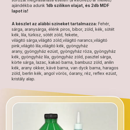
ajándékba adunk
1db szilikon olajat, és 2db MDF
lapot is!
A készlet az alábbi színeket tartalmazza:
Fehér,
sárga, aranysárga, élénk piros, bíbor, zöld, kék, sötét
kék, lila, türkisz, sötét zöld, fekete,
világitó sárga,világitó zöld,világitó narancs,világitó
pink,világitó lila,világitó kék, gyöngyház
arany, gyöngyház ezüst, gyöngyház róza, gyöngyház
kék, gyöngyház lila, gyöngyház zöld, pasztel sárga,
körte sárga, lazac, kakaó barna, bambusz zöld, anilin
kék, arany okker, kávé barna, van dyck barna, haragos
zöld, berlin kék, angol vörös, óarany, réz, reflex ezüst,
kristály alap.