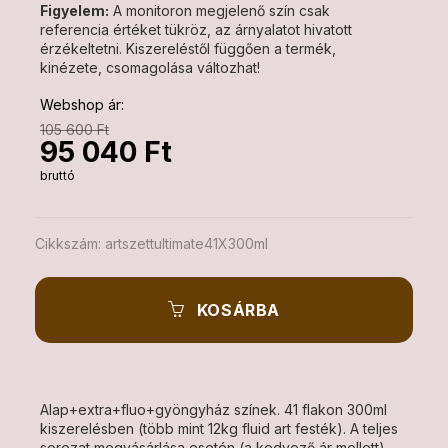
Figyelem:
A monitoron megjelenő szín csak
referencia értéket tükröz, az árnyalatot hivatott
érzékeltetni. Kiszereléstől függően a termék,
kinézete, csomagolása változhat!
Webshop ár:
105 600 Ft
95 040 Ft
bruttó
Cikkszám:
artszettultimate41X300ml
KOSÁRBA
Alap+extra+fluo+gyöngyház színek. 41 flakon 300ml
kiszerelésben (több mint 12kg fluid art festék). A teljes
sorozat megvásárlása esetén (a kedvező ár mellett)