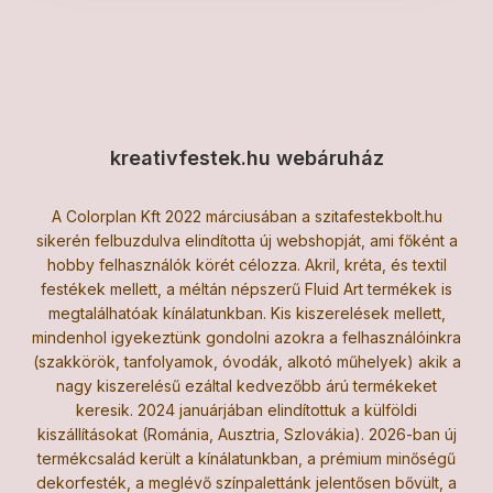
kreativfestek.hu webáruház
A Colorplan Kft 2022 márciusában a szitafestekbolt.hu
sikerén felbuzdulva elindította új webshopját, ami főként a
hobby felhasználók körét célozza. Akril, kréta, és textil
festékek mellett, a méltán népszerű Fluid Art termékek is
megtalálhatóak kínálatunkban. Kis kiszerelések mellett,
mindenhol igyekeztünk gondolni azokra a felhasználóinkra
(szakkörök, tanfolyamok, óvodák, alkotó műhelyek) akik a
nagy kiszerelésű ezáltal kedvezőbb árú termékeket
keresik. 2024 januárjában elindítottuk a külföldi
kiszállításokat (Románia, Ausztria, Szlovákia). 2026-ban új
termékcsalád került a kínálatunkban, a prémium minőségű
dekorfesték, a meglévő színpalettánk jelentősen bővült, a