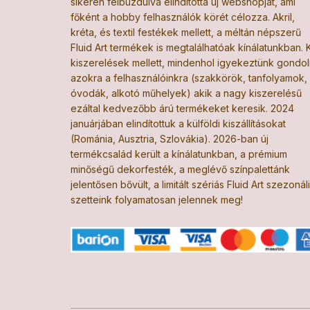
sikerén felbuzdulva elindította új webshopját, ami
főként a hobby felhasználók körét célozza. Akril,
kréta, és textil festékek mellett, a méltán népszerű
Fluid Art termékek is megtalálhatóak kínálatunkban. K
kiszerelések mellett, mindenhol igyekeztünk gondol
azokra a felhasználóinkra (szakkörök, tanfolyamok,
óvodák, alkotó műhelyek) akik a nagy kiszerelésű
ezáltal kedvezőbb árú termékeket keresik. 2024
januárjában elindítottuk a külföldi kiszállításokat
(Románia, Ausztria, Szlovákia). 2026-ban új
termékcsalád került a kínálatunkban, a prémium
minőségű dekorfesték, a meglévő színpalettánk
jelentősen bővült, a limitált szériás Fluid Art szezonál
szetteink folyamatosan jelennek meg!