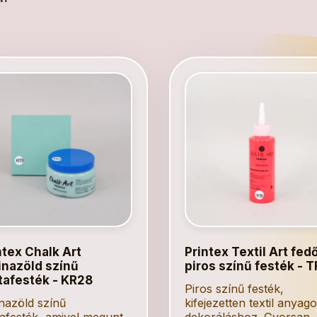
ntex Chalk Art
Printex Textil Art fed
inazöld színű
piros színű festék - 
tafesték - KR28
Piros színű festék,
nazöld színű
kifejezetten textil anyag
tafesték, amivel megunt
dekoráláshoz. Gyorsan