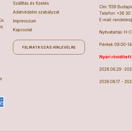
Szállítás és fizetés
Cím: 1139 Budapes
Adatvédelmi szabályzat
Telefon:
+36 30 
E-mail:
rendeles@
is
Impresszum
ni
Kapcsolat
Nyitvatartás: H-
Péntek 09.00-14
FELIRATKOZÁS HÍRLEVÉLRE
Nyári rövidített
2026.06.29 -202
is
2026.08.17 - 202