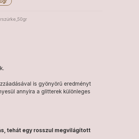
0gr
erszürke_50gr
k.
hozzáadásával is gyönyörű eredményt
yesül annyira a glitterek különleges
rás, tehát egy rosszul megvilágított