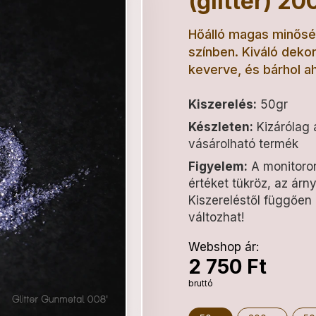
(glitter) 2
Hőálló magas minőség
színben. Kiváló deko
keverve, és bárhol ah
Kiszerelés:
50gr
Készleten:
Kizárólag a
vásárolható termék
Figyelem:
A monitoron
értéket tükröz, az árny
Kiszereléstől függően
változhat!
Webshop ár:
2 750 Ft
bruttó