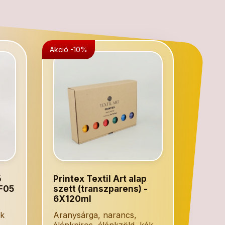
Akció -10%
ő
Printex Textil Art alap
TF05
szett (transzparens) -
6X120ml
ok
Aranysárga, narancs,
élénkpiros, élénkzöld, kék,