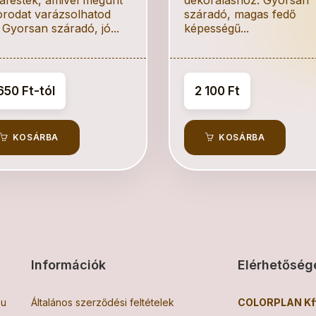
orodat varázsolhatod
száradó, magas fedő
. Gyorsan száradó, jó...
képességű...
650 Ft-tól
2 100 Ft
KOSÁRBA
KOSÁRBA
Információk
Elérhetőség
hu
Általános szerződési feltételek
COLORPLAN Kft