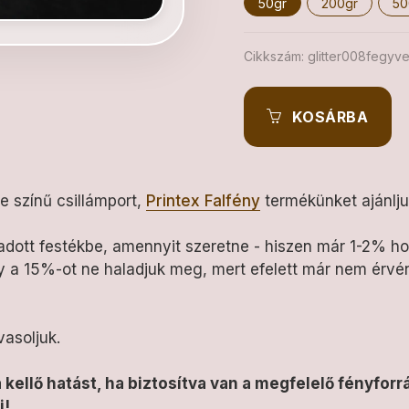
50gr
200gr
50
Cikkszám:
glitter008fegyv
KOSÁRBA
e színű csillámport,
Printex Falfény
termékünket ajánlju
 adott festékbe, amennyit szeretne - hiszen már 1-2% 
gy a 15%-ot ne haladjuk meg, mert efelett már nem érvén
vasoljuk.
 a kellő hatást, ha biztosítva van a megfelelő fényfor
i!