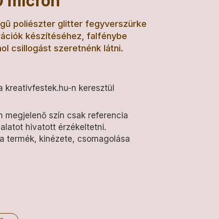
00 micron
ű poliészter glitter fegyverszürke
rációk készítéséhez, falfénybe
ol csillogást szeretnénk látni.
 kreativfestek.hu-n keresztül
 megjelenő szín csak referencia
alatot hivatott érzékeltetni.
 a termék, kinézete, csomagolása