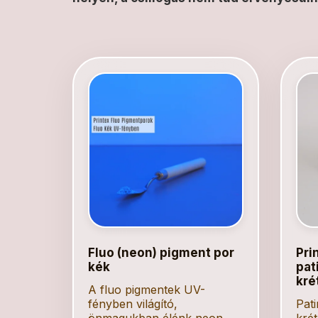
Fluo (neon) pigment por
Pri
kék
pat
kré
A fluo pigmentek UV-
fényben világító,
Pati
önmagukban élénk neon
kré