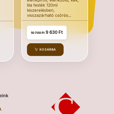
lila festék 120ml
kiszerelésben,
visszazárható csőrös...
9 630 Ft
10 700 Ft
KOSÁRBA
eink
.