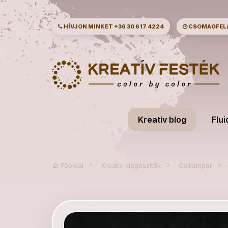
HÍVJON MINKET
+36 30 617 4224
CSOMAGFELAD
Kreatív blog
Flui
Főoldal
Kreatív kiegészítők
Csillámpor