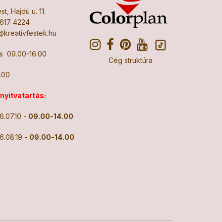
t, Hajdú u. 11.
617 4224
kreativfestek.hu
Cs 09.00-16.00
Cég struktúra
.00
 nyitvatartás:
6.07.10 -
09.00-14.00
6.08.19 -
09.00-14.00