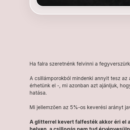
Ha falra szeretnénk felvinni a fegyverszürk
A csillámporokból mindenki annyit tesz az
érhetünk el -, mi azonban azt ajánljuk, ho
hatása.
Mi jellemzően az 5%-os keverési arányt ja
A glitterrel kevert falfesték akkor éri el
helyen, a csillogás nem tud érvényesüln