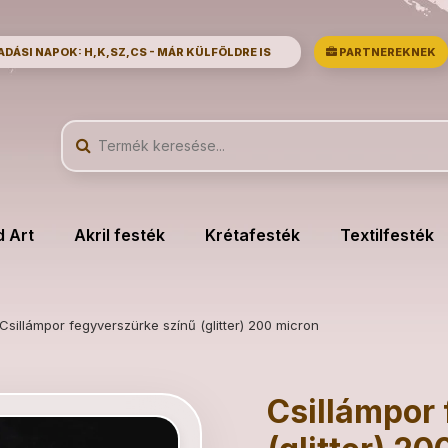
ÁSI NAPOK: H,K,SZ,CS - MÁR KÜLFÖLDRE IS
PARTNEREKNEK
d Art
Akril festék
Krétafesték
Textilfesték
Csillámpor fegyverszürke színű (glitter) 200 micron
Csillámpor