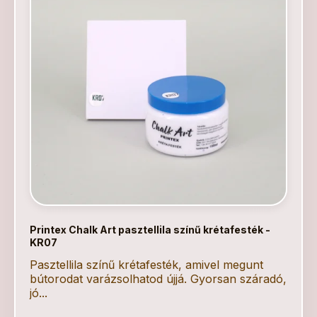
Printex Chalk Art pasztellila színű krétafesték -
KR07
Pasztellila színű krétafesték, amivel megunt
bútorodat varázsolhatod újjá. Gyorsan száradó,
jó...