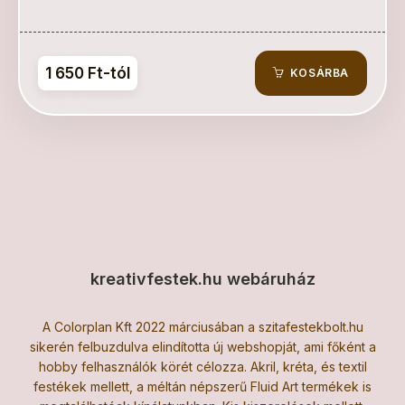
1 650 Ft-tól
KOSÁRBA
kreativfestek.hu webáruház
A Colorplan Kft 2022 márciusában a szitafestekbolt.hu
sikerén felbuzdulva elindította új webshopját, ami főként a
hobby felhasználók körét célozza. Akril, kréta, és textil
festékek mellett, a méltán népszerű Fluid Art termékek is