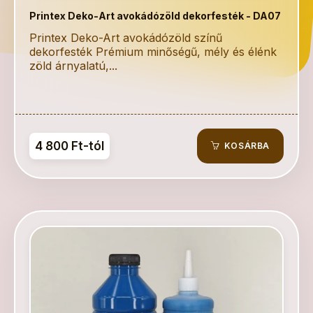
Printex Deko-Art avokádózöld dekorfesték - DA07
Printex Deko-Art avokádózöld színű
dekorfesték Prémium minőségű, mély és élénk
zöld árnyalatú,...
4 800 Ft-tól
KOSÁRBA