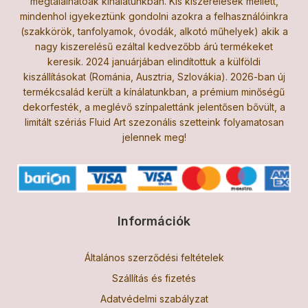
megtalálhatóak kínálatunkban. Kis kiszerelések mellett,
mindenhol igyekeztünk gondolni azokra a felhasználóinkra
(szakkörök, tanfolyamok, óvodák, alkotó műhelyek) akik a
nagy kiszerelésű ezáltal kedvezőbb árú termékeket
keresik. 2024 januárjában elindítottuk a külföldi
kiszállításokat (Románia, Ausztria, Szlovákia). 2026-ban új
termékcsalád került a kínálatunkban, a prémium minőségű
dekorfesték, a meglévő színpalettánk jelentősen bővült, a
limitált szériás Fluid Art szezonális szetteink folyamatosan
jelennek meg!
Információk
Általános szerződési feltételek
Szállítás és fizetés
Adatvédelmi szabályzat