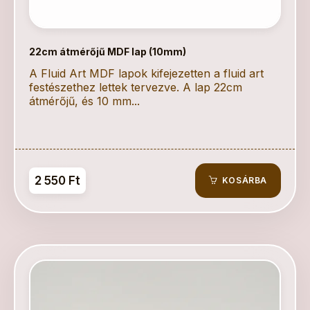
22cm átmérőjű MDF lap (10mm)
A Fluid Art MDF lapok kifejezetten a fluid art
festészethez lettek tervezve. A lap 22cm
átmérőjű, és 10 mm...
2 550 Ft
KOSÁRBA