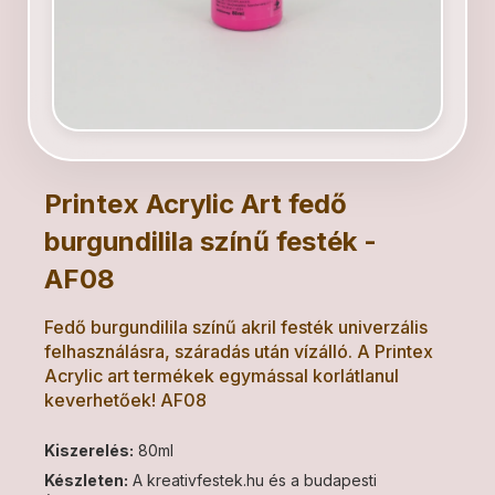
Printex Acrylic Art fedő
burgundilila színű festék -
AF08
Fedő burgundilila színű akril festék univerzális
felhasználásra, száradás után vízálló. A Printex
Acrylic art termékek egymással korlátlanul
keverhetőek! AF08
Kiszerelés:
80ml
Készleten:
A kreativfestek.hu és a budapesti