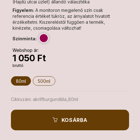
(Hajdú utcai üzlet) állandó választéka
Figyelem:
A monitoron megjelenő szín csak
referencia értéket tükröz, az árnyalatot hivatott
érzékeltetni. Kiszereléstől függően a termék,
kinézete, csomagolása változhat!
Színminta:
Webshop ár:
1 050 Ft
bruttó
80ml
500ml
Cikkszám:
akrilfburgundilila_80ml
KOSÁRBA