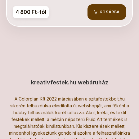
4 800 Ft-tól
KOSÁRBA
kreativfestek.hu webáruház
A Colorplan Kft 2022 márciusában a szitafestekbolt.hu
sikerén felbuzdulva elindította új webshopját, ami főként a
hobby felhasználók körét célozza. Akril, kréta, és textil
festékek mellett, a méltán népszerű Fluid Art termékek is
megtalálhatóak kínálatunkban. Kis kiszerelések mellett,
mindenhol igyekeztünk gondolni azokra a felhasználóinkra