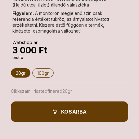
(Hajdú utcai üzlet) állandó választéka
Figyelem:
A monitoron megjelenő szín csak
referencia értéket tükröz, az árnyalatot hivatott
érzékeltetni. Kiszereléstől függően a termék,
kinézete, csomagolása változhat!
Webshop ár:
3 000 Ft
bruttó
20gr
100gr
Cikkszám:
irisatedfinered20gr
KOSÁRBA