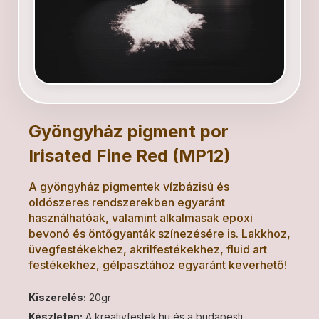
Gyöngyház pigment por
Irisated Fine Red (MP12)
A gyöngyház pigmentek vízbázisú és
oldószeres rendszerekben egyaránt
használhatóak, valamint alkalmasak epoxi
bevonó és öntőgyanták színezésére is. Lakkhoz,
üvegfestékekhez, akrilfestékekhez, fluid art
festékekhez, gélpasztához egyaránt keverhető!
Kiszerelés:
20gr
Készleten:
A kreativfestek.hu és a budapesti