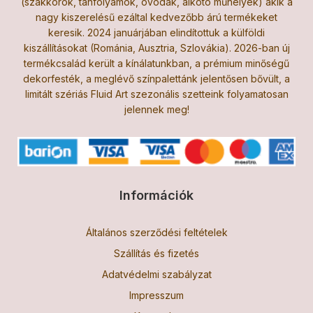
(szakkörök, tanfolyamok, óvodák, alkotó műhelyek) akik a
nagy kiszerelésű ezáltal kedvezőbb árú termékeket
keresik. 2024 januárjában elindítottuk a külföldi
kiszállításokat (Románia, Ausztria, Szlovákia). 2026-ban új
termékcsalád került a kínálatunkban, a prémium minőségű
dekorfesték, a meglévő színpalettánk jelentősen bővült, a
limitált szériás Fluid Art szezonális szetteink folyamatosan
jelennek meg!
Információk
Általános szerződési feltételek
Szállítás és fizetés
Adatvédelmi szabályzat
Impresszum