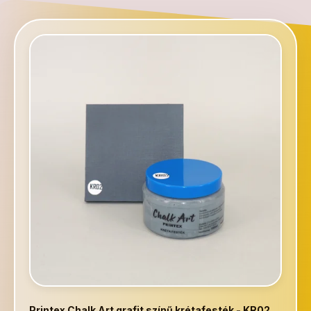
Printex Chalk Art grafit színű krétafesték - KR02