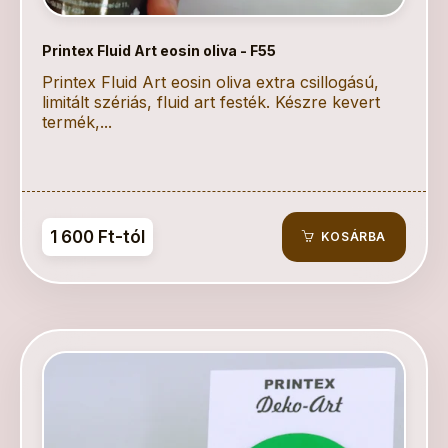
Printex Fluid Art eosin oliva - F55
Printex Fluid Art eosin oliva extra csillogású,
limitált szériás, fluid art festék. Készre kevert
termék,...
1 600 Ft-tól
KOSÁRBA