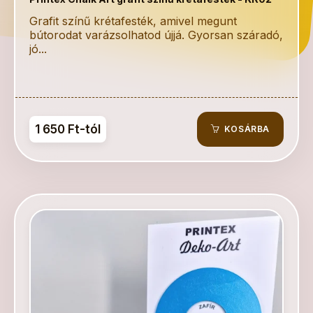
Grafit színű krétafesték, amivel megunt
bútorodat varázsolhatod újjá. Gyorsan száradó,
jó...
1 650 Ft-tól
KOSÁRBA