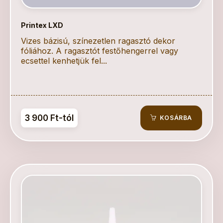
Printex LXD
Vizes bázisú, színezetlen ragasztó dekor
fóliához. A ragasztót festőhengerrel vagy
ecsettel kenhetjük fel...
3 900 Ft-tól
KOSÁRBA