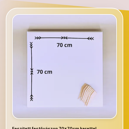
Feszített festővászon 70x70cm kerettel