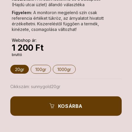
(Hajdú utcai üzlet) állandó választéka
Figyelem:
A monitoron megjelenő szín csak
referencia értéket tükröz, az árnyalatot hivatott
érzékeltetni. Kiszereléstől függően a termék,
kinézete, csomagolása változhat!
Webshop ár:
1 200 Ft
bruttó
20gr
100gr
1000gr
Cikkszám:
sunnygold20gr
KOSÁRBA