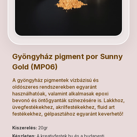
Gyöngyház pigment por Sunny
Gold (MP06)
A gyöngyház pigmentek vízbázisú és
oldószeres rendszerekben egyaránt
használhatóak, valamint alkalmasak epoxi
bevonó és öntőgyanták színezésére is. Lakkhoz,
üvegfestékekhez, akrilfestékekhez, fluid art
festékekhez, gélpasztához egyaránt keverhető!
Kiszerelés:
20gr
Készleten:
A kreativfestek.hu és a budapesti