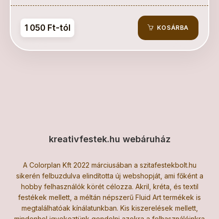
1 050 Ft-tól
KOSÁRBA
kreativfestek.hu webáruház
A Colorplan Kft 2022 márciusában a szitafestekbolt.hu
sikerén felbuzdulva elindította új webshopját, ami főként a
hobby felhasználók körét célozza. Akril, kréta, és textil
festékek mellett, a méltán népszerű Fluid Art termékek is
megtalálhatóak kínálatunkban. Kis kiszerelések mellett,
mindenhol igyekeztünk gondolni azokra a felhasználóinkra