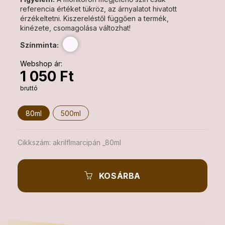
referencia értéket tükröz, az árnyalatot hivatott
érzékeltetni. Kiszereléstől függően a termék,
kinézete, csomagolása változhat!
Színminta:
Webshop ár:
1 050 Ft
bruttó
80ml
500ml
Cikkszám:
akrilflmarcipán _80ml
KOSÁRBA