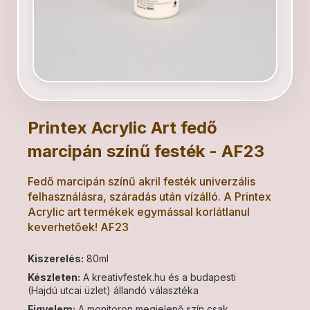
Printex Acrylic Art fedő
marcipán színű festék - AF23
Fedő marcipán színű akril festék univerzális
felhasználásra, száradás után vízálló. A Printex
Acrylic art termékek egymással korlátlanul
keverhetőek! AF23
Kiszerelés:
80ml
Készleten:
A kreativfestek.hu és a budapesti
(Hajdú utcai üzlet) állandó választéka
Figyelem:
A monitoron megjelenő szín csak