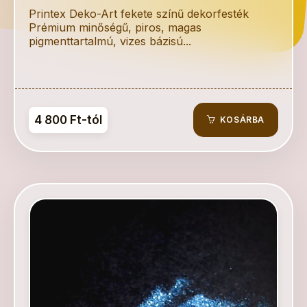
Printex Deko-Art fekete színű dekorfesték
Prémium minőségű, piros, magas
pigmenttartalmú, vizes bázisú...
4 800 Ft-tól
KOSÁRBA