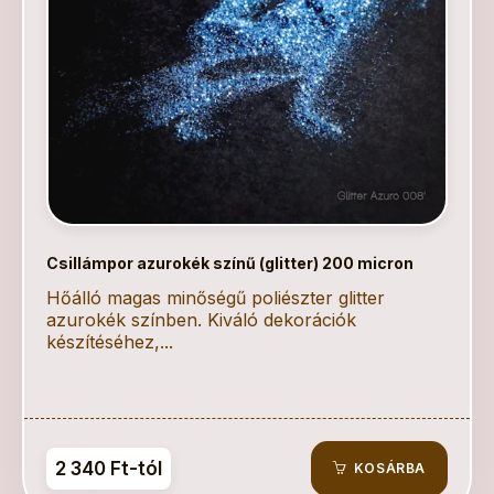
Csillámpor azurokék színű (glitter) 200 micron
Hőálló magas minőségű poliészter glitter
azurokék színben. Kiváló dekorációk
készítéséhez,...
2 340 Ft-tól
KOSÁRBA