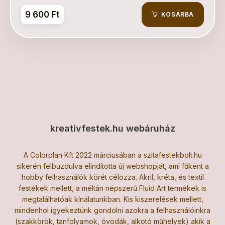
9 600 Ft
KOSÁRBA
kreativfestek.hu webáruház
A Colorplan Kft 2022 márciusában a szitafestekbolt.hu
sikerén felbuzdulva elindította új webshopját, ami főként a
hobby felhasználók körét célozza. Akril, kréta, és textil
festékek mellett, a méltán népszerű Fluid Art termékek is
megtalálhatóak kínálatunkban. Kis kiszerelések mellett,
mindenhol igyekeztünk gondolni azokra a felhasználóinkra
(szakkörök, tanfolyamok, óvodák, alkotó műhelyek) akik a