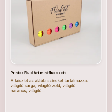
Printex Fluid Art mini fluo szett
A készlet az alábbi színeket tartalmazza:
világitó sárga, világitó zöld, világitó
narancs, világitó...