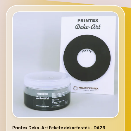
Printex Deko-Art Fekete dekorfesték - DA26