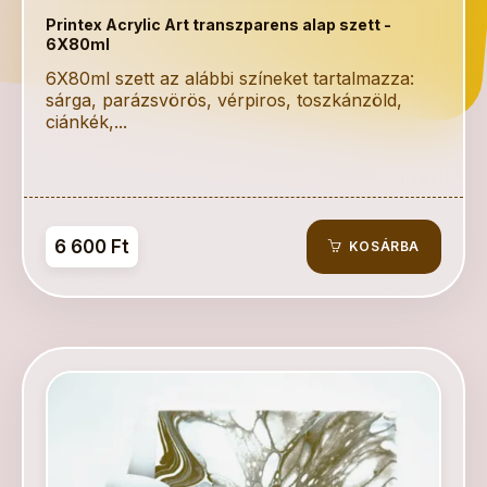
Printex Acrylic Art transzparens alap szett -
6X80ml
6X80ml szett az alábbi színeket tartalmazza:
sárga, parázsvörös, vérpiros, toszkánzöld,
ciánkék,...
6 600 Ft
KOSÁRBA