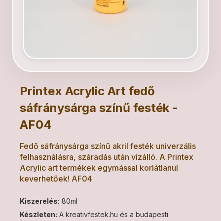
Printex Acrylic Art fedő
sáfránysárga színű festék -
AF04
Fedő sáfránysárga színű akril festék univerzális
felhasználásra, száradás után vízálló. A Printex
Acrylic art termékek egymással korlátlanul
keverhetőek! AF04
Kiszerelés:
80ml
Készleten:
A kreativfestek.hu és a budapesti