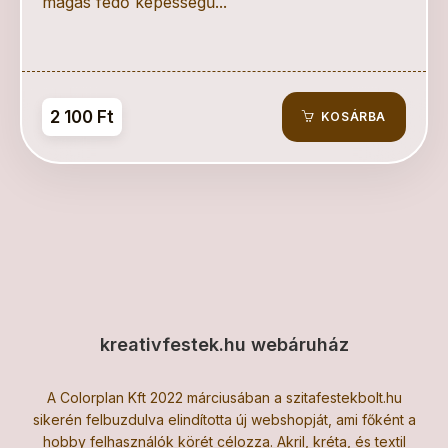
magas fedő képességű...
2 100 Ft
KOSÁRBA
kreativfestek.hu webáruház
A Colorplan Kft 2022 márciusában a szitafestekbolt.hu
sikerén felbuzdulva elindította új webshopját, ami főként a
hobby felhasználók körét célozza. Akril, kréta, és textil