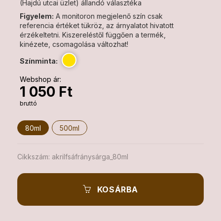
(Hajdú utcai üzlet) állandó választéka
Figyelem:
A monitoron megjelenő szín csak
referencia értéket tükröz, az árnyalatot hivatott
érzékeltetni. Kiszereléstől függően a termék,
kinézete, csomagolása változhat!
Színminta:
Webshop ár:
1 050 Ft
bruttó
80ml
500ml
Cikkszám:
akrilfsáfránysárga_80ml
KOSÁRBA