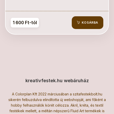
1 600 Ft-tól
KOSÁRBA
kreativfestek.hu webáruház
A Colorplan Kft 2022 márciusában a szitafestekbolt.hu
sikerén felbuzdulva elindította új webshopját, ami főként a
hobby felhasználók körét célozza. Akril, kréta, és textil
festékek mellett, a méltán népszerű Fluid Art termékek is