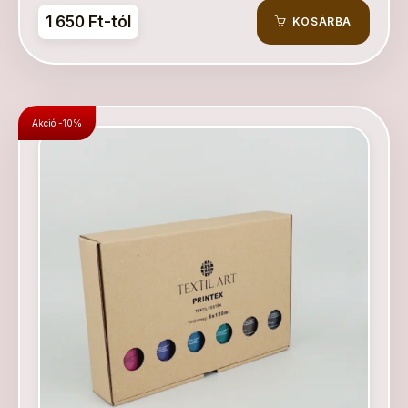
1 650 Ft-tól
KOSÁRBA
Akció -10%