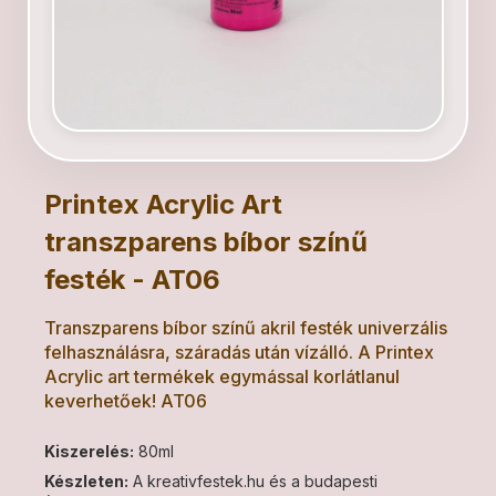
Printex Acrylic Art
transzparens bíbor színű
festék - AT06
Transzparens bíbor színű akril festék univerzális
felhasználásra, száradás után vízálló. A Printex
Acrylic art termékek egymással korlátlanul
keverhetőek! AT06
Kiszerelés:
80ml
Készleten:
A kreativfestek.hu és a budapesti