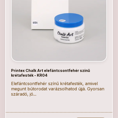
Printex Chalk Art elefántcsontfehér színű
krétafesték - KR04
Elefántcsontfehér színű krétafesték, amivel
megunt bútorodat varázsolhatod újjá. Gyorsan
száradó, jó...