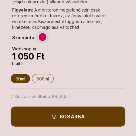
(Hajdú utcai üzlet) állandó választéka
Figyelem:
A monitoron megjelenő szín csak
referencia értéket tükröz, az árnyalatot hivatott
érzékeltetni. Kiszereléstől függően a termék,
kinézete, csomagolása változhat!
Színminta:
Webshop ár:
1 050 Ft
bruttó
80ml
500ml
Cikkszám:
akriltbíbort06_80ml
KOSÁRBA