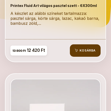
Printex Fluid Art világos pasztel szett - 6X300ml
A készlet az alábbi színeket tartalmazza:
pasztel sárga, körte sárga, lazac, kakaó barna,
bambusz zöld,...
12 420 Ft
KOSÁRBA
13 800 Ft