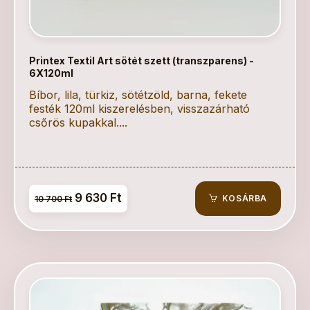
Printex Textil Art sötét szett (transzparens) -
6X120ml
Bíbor, lila, türkiz, sötétzöld, barna, fekete
festék 120ml kiszerelésben, visszazárható
csőrös kupakkal....
9 630 Ft
KOSÁRBA
10 700 Ft