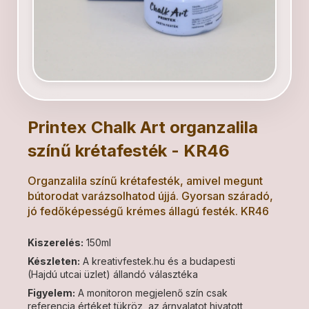
Printex Chalk Art organzalila
színű krétafesték - KR46
Organzalila színű krétafesték, amivel megunt
bútorodat varázsolhatod újjá. Gyorsan száradó,
jó fedőképességű krémes állagú festék. KR46
Kiszerelés:
150ml
Készleten:
A kreativfestek.hu és a budapesti
(Hajdú utcai üzlet) állandó választéka
Figyelem:
A monitoron megjelenő szín csak
referencia értéket tükröz, az árnyalatot hivatott