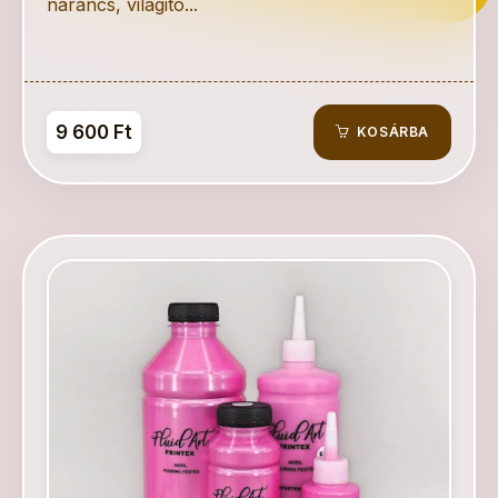
narancs, világitó...
9 600 Ft
KOSÁRBA