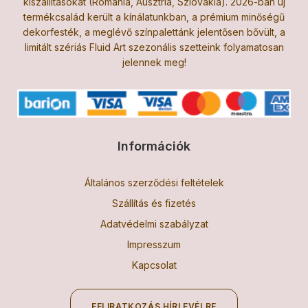
kiszállításokat (Románia, Ausztria, Szlovákia). 2026-ban új
termékcsalád került a kínálatunkban, a prémium minőségű
dekorfesték, a meglévő színpalettánk jelentősen bővült, a
limitált szériás Fluid Art szezonális szetteink folyamatosan
jelennek meg!
Információk
Általános szerződési feltételek
Szállítás és fizetés
Adatvédelmi szabályzat
Impresszum
Kapcsolat
FELIRATKOZÁS HÍRLEVÉLRE