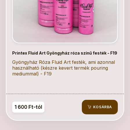
Printex Fluid Art Gyöngyház róza színű festék - F19
Gyöngyház Róza Fluid Art festék, ami azonnal
használható (készre kevert termék pouring
mediummal) - F19
1 600 Ft-tól
KOSÁRBA