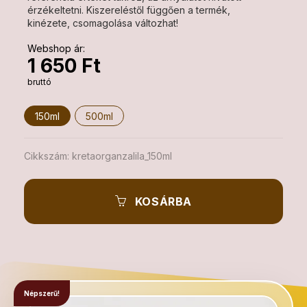
érzékeltetni. Kiszereléstől függően a termék,
kinézete, csomagolása változhat!
Webshop ár:
1 650 Ft
bruttó
150ml
500ml
Cikkszám:
kretaorganzalila_150ml
KOSÁRBA
Népszerű!