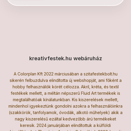
kreativfestek.hu webáruház
A Colorplan Kft 2022 márciusában a szitafestekbolt.hu
sikerén felbuzdulva elindította új webshopját, ami főként a
hobby felhasználók körét célozza. Akril, kréta, és textil
festékek mellett, a méltán népszerű Fluid Art termékek is
megtalálhatóak kínálatunkban. Kis kiszerelések mellett,
mindenhol igyekeztünk gondolni azokra a felhasználóinkra
(szakkörök, tanfolyamok, óvodák, alkotó műhelyek) akik a
nagy kiszerelésű ezáltal kedvezőbb árú termékeket
keresik. 2024 januárjában elindítottuk a külföldi