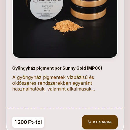
Gyöngyház pigment por Sunny Gold (MP06)
A gyöngyház pigmentek vízbázisú és
oldószeres rendszerekben egyaránt
használhatóak, valamint alkalmasak...
1 200 Ft-tól
KOSÁRBA