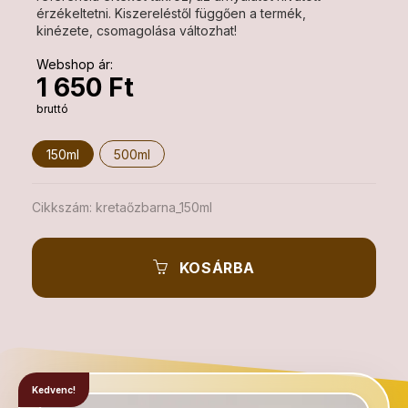
érzékeltetni. Kiszereléstől függően a termék,
kinézete, csomagolása változhat!
Webshop ár:
1 650 Ft
bruttó
150ml
500ml
Cikkszám:
kretaőzbarna_150ml
KOSÁRBA
Kedvenc!