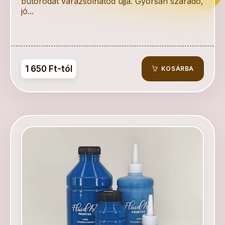
bútorodat varázsolhatod újjá. Gyorsan száradó,
jó...
1 650 Ft-tól
KOSÁRBA