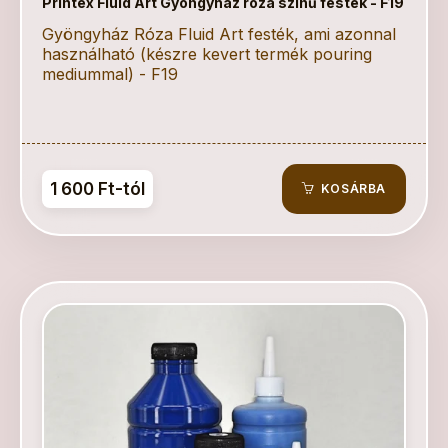
Printex Fluid Art Gyöngyház róza színű festék - F19
Gyöngyház Róza Fluid Art festék, ami azonnal
használható (készre kevert termék pouring
mediummal) - F19
1 600 Ft-tól
KOSÁRBA