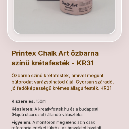
Printex Chalk Art őzbarna
színű krétafesték - KR31
Őzbarna színű krétafesték, amivel megunt
bútorodat varázsolhatod újjá. Gyorsan száradó,
jó fedőképességű krémes állagú festék. KR31
Kiszerelés:
150ml
Készleten:
A kreativfestek.hu és a budapesti
(Hajdú utcai üzlet) állandó választéka
Figyelem:
A monitoron megjelenő szín csak
referencia értéket tükröz, az árnyalatot hivatott