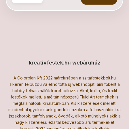
kreativfestek.hu webáruház
A Colorplan Kft 2022 márciusában a szitafestekbolt.hu
sikerén felbuzdulva elindította új webshopját, ami főként a
hobby felhasználók körét célozza. Akril, kréta, és textil
festékek mellett, a méltán népszerű Fluid Art termékek is
megtalálhatóak kínálatunkban. Kis kiszerelések mellett,
mindenhol igyekeztünk gondolni azokra a felhasználóinkra
(szakkörök, tanfolyamok, óvodák, alkotó műhelyek) akik a
nagy kiszerelésű ezáltal kedvezőbb árú termékeket
keresik. 2024 januárjában elindítottuk a külföldi