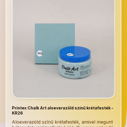
Printex Chalk Art aloeverazöld színű krétafesték -
KR26
Aloeverazöld színű krétafesték, amivel megunt