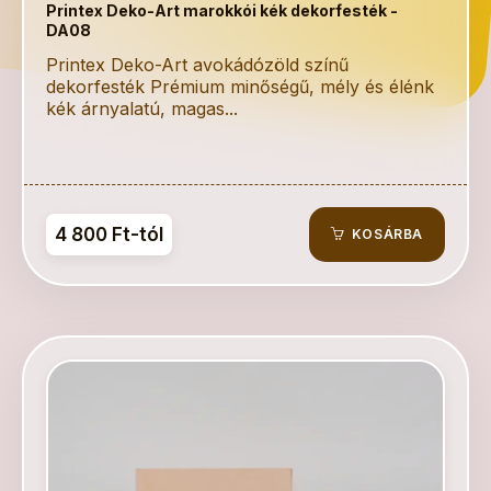
Printex Deko-Art marokkói kék dekorfesték -
DA08
Printex Deko-Art avokádózöld színű
dekorfesték Prémium minőségű, mély és élénk
kék árnyalatú, magas...
4 800 Ft-tól
KOSÁRBA