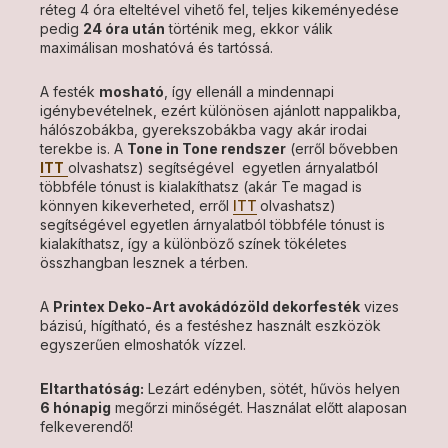
réteg 4 óra elteltével vihető fel, teljes kikeményedése
pedig
24 óra után
történik meg, ekkor válik
maximálisan moshatóvá és tartóssá.
A festék
mosható
, így ellenáll a mindennapi
igénybevételnek, ezért különösen ajánlott nappalikba,
hálószobákba, gyerekszobákba vagy akár irodai
terekbe is. A
Tone in Tone rendszer
(erről bővebben
ITT
olvashatsz) segítségével egyetlen árnyalatból
többféle tónust is kialakíthatsz (akár Te magad is
könnyen kikeverheted, erről
ITT
olvashatsz)
segítségével egyetlen árnyalatból többféle tónust is
kialakíthatsz, így a különböző színek tökéletes
összhangban lesznek a térben.
A
Printex Deko-Art avokádózöld dekorfesték
vizes
bázisú, hígítható, és a festéshez használt eszközök
egyszerűen elmoshatók vízzel.
Eltarthatóság:
Lezárt edényben, sötét, hűvös helyen
6 hónapig
megőrzi minőségét. Használat előtt alaposan
felkeverendő!