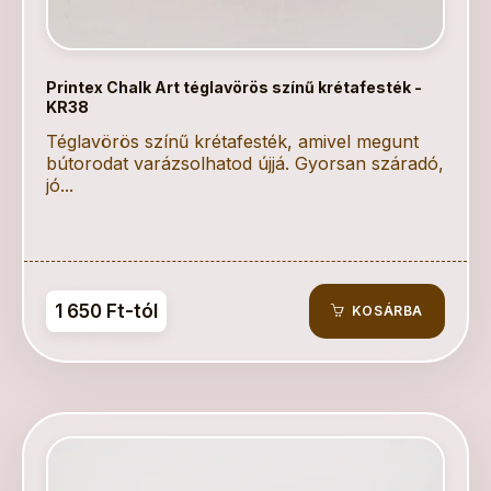
Printex Chalk Art téglavörös színű krétafesték -
KR38
Téglavörös színű krétafesték, amivel megunt
bútorodat varázsolhatod újjá. Gyorsan száradó,
jó...
1 650 Ft-tól
KOSÁRBA