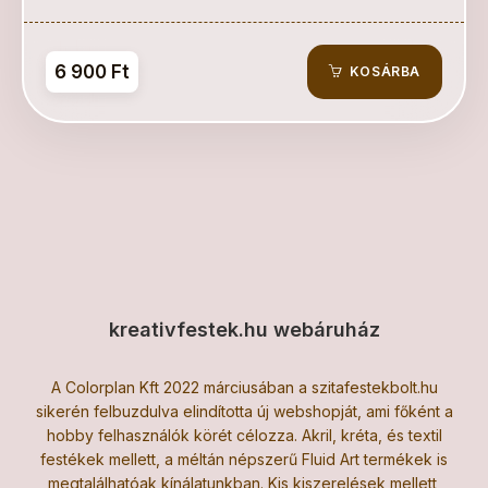
6 900 Ft
KOSÁRBA
kreativfestek.hu webáruház
A Colorplan Kft 2022 márciusában a szitafestekbolt.hu
sikerén felbuzdulva elindította új webshopját, ami főként a
hobby felhasználók körét célozza. Akril, kréta, és textil
festékek mellett, a méltán népszerű Fluid Art termékek is
megtalálhatóak kínálatunkban. Kis kiszerelések mellett,