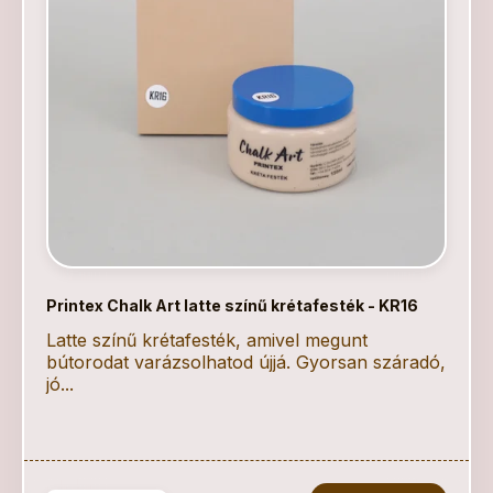
Printex Chalk Art latte színű krétafesték - KR16
Latte színű krétafesték, amivel megunt
bútorodat varázsolhatod újjá. Gyorsan száradó,
jó...