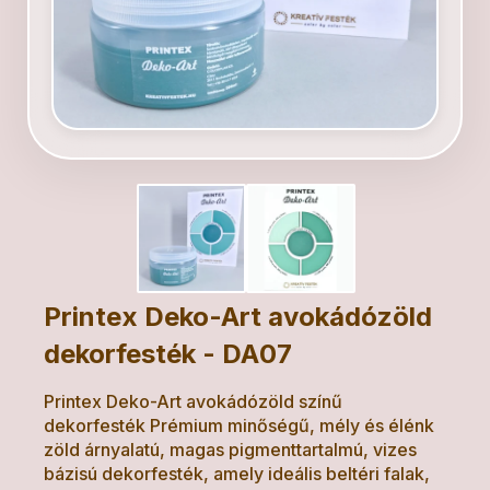
Printex Deko-Art avokádózöld
dekorfesték - DA07
Printex Deko-Art avokádózöld színű
dekorfesték Prémium minőségű, mély és élénk
zöld árnyalatú, magas pigmenttartalmú, vizes
bázisú dekorfesték, amely ideális beltéri falak,