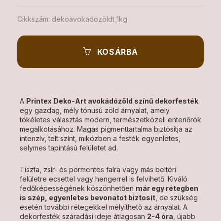
Cikkszám:
dekoavokadozöldt_1kg
KOSÁRBA
A
Printex Deko-Art avokádózöld színű dekorfesték
egy gazdag, mély tónusú zöld árnyalat, amely
tökéletes választás modern, természetközeli enteriőrök
megalkotásához. Magas pigmenttartalma biztosítja az
intenzív, telt színt, miközben a festék egyenletes,
selymes tapintású felületet ad.
Tiszta, zsír- és pormentes falra vagy más beltéri
felületre ecsettel vagy hengerrel is felvihető. Kiváló
fedőképességének köszönhetően
már egy rétegben
is szép, egyenletes bevonatot biztosít
, de szükség
esetén további rétegekkel mélyíthető az árnyalat. A
dekorfesték száradási ideje átlagosan
2-4 óra
, újabb