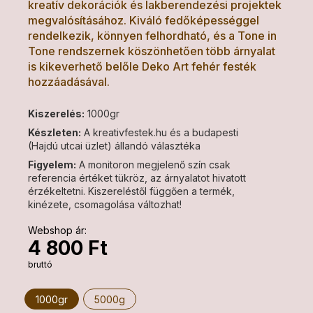
kreatív dekorációk és lakberendezési projektek
megvalósításához. Kiváló fedőképességgel
rendelkezik, könnyen felhordható, és a Tone in
Tone rendszernek köszönhetően több árnyalat
is kikeverhető belőle Deko Art fehér festék
hozzáadásával.
Kiszerelés:
1000gr
Készleten:
A kreativfestek.hu és a budapesti
(Hajdú utcai üzlet) állandó választéka
Figyelem:
A monitoron megjelenő szín csak
referencia értéket tükröz, az árnyalatot hivatott
érzékeltetni. Kiszereléstől függően a termék,
kinézete, csomagolása változhat!
Webshop ár:
4 800 Ft
bruttó
1000gr
5000g