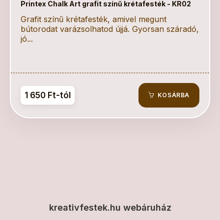
Printex Chalk Art grafit színű krétafesték - KR02
Grafit színű krétafesték, amivel megunt
bútorodat varázsolhatod újjá. Gyorsan száradó,
jó...
1 650 Ft-tól
KOSÁRBA
kreativfestek.hu webáruház