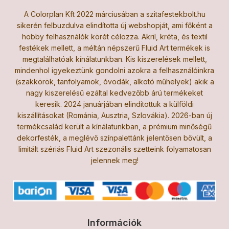
A Colorplan Kft 2022 márciusában a szitafestekbolt.hu
sikerén felbuzdulva elindította új webshopját, ami főként a
hobby felhasználók körét célozza. Akril, kréta, és textil
festékek mellett, a méltán népszerű Fluid Art termékek is
megtalálhatóak kínálatunkban. Kis kiszerelések mellett,
mindenhol igyekeztünk gondolni azokra a felhasználóinkra
(szakkörök, tanfolyamok, óvodák, alkotó műhelyek) akik a
nagy kiszerelésű ezáltal kedvezőbb árú termékeket
keresik. 2024 januárjában elindítottuk a külföldi
kiszállításokat (Románia, Ausztria, Szlovákia). 2026-ban új
termékcsalád került a kínálatunkban, a prémium minőségű
dekorfesték, a meglévő színpalettánk jelentősen bővült, a
limitált szériás Fluid Art szezonális szetteink folyamatosan
jelennek meg!
Információk