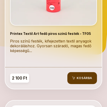
Printex Textil Art fedő piros színű festék - TF05
Piros színű festék, kifejezetten textil anyagok
dekoráláshoz. Gyorsan száradó, magas fedő
képességű...
2 100 Ft
KOSÁRBA