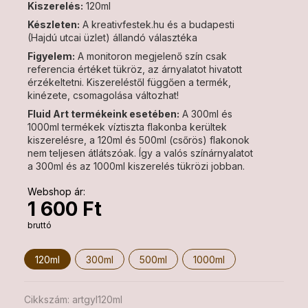
Kiszerelés:
120ml
Készleten:
A kreativfestek.hu és a budapesti
(Hajdú utcai üzlet) állandó választéka
Figyelem:
A monitoron megjelenő szín csak
referencia értéket tükröz, az árnyalatot hivatott
érzékeltetni. Kiszereléstől függően a termék,
kinézete, csomagolása változhat!
Fluid Art termékeink esetében:
A 300ml és
1000ml termékek víztiszta flakonba kerültek
kiszerelésre, a 120ml és 500ml (csőrös) flakonok
nem teljesen átlátszóak. Így a valós színárnyalatot
a 300ml és az 1000ml kiszerelés tükrözi jobban.
Webshop ár:
1 600 Ft
bruttó
120ml
300ml
500ml
1000ml
Cikkszám:
artgyl120ml