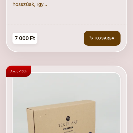
hosszúak, így...
7 000 Ft
KOSÁRBA
Akció -10%