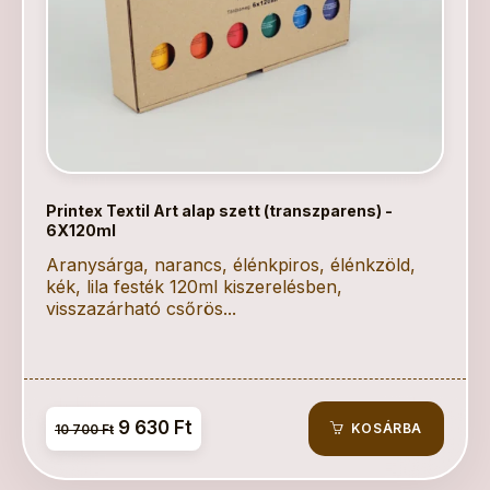
Printex Textil Art alap szett (transzparens) -
6X120ml
Aranysárga, narancs, élénkpiros, élénkzöld,
kék, lila festék 120ml kiszerelésben,
visszazárható csőrös...
9 630 Ft
KOSÁRBA
10 700 Ft