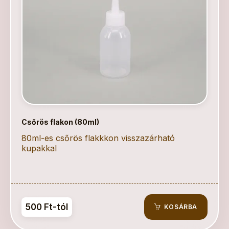
Csőrös flakon (80ml)
80ml-es csőrös flakkkon visszazárható
kupakkal
500 Ft-tól
KOSÁRBA