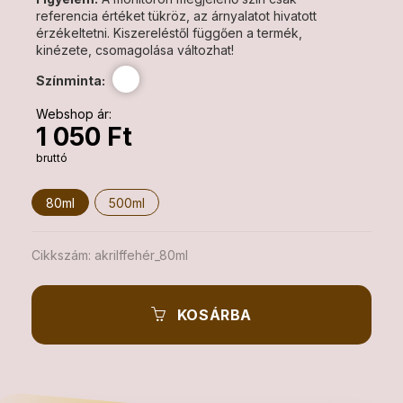
referencia értéket tükröz, az árnyalatot hivatott
érzékeltetni. Kiszereléstől függően a termék,
kinézete, csomagolása változhat!
Színminta:
Webshop ár:
1 050 Ft
bruttó
80ml
500ml
Cikkszám:
akrilffehér_80ml
KOSÁRBA