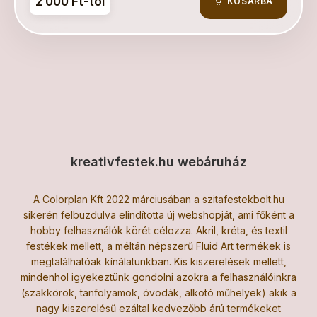
2 000 Ft-tól
KOSÁRBA
kreativfestek.hu webáruház
A Colorplan Kft 2022 márciusában a szitafestekbolt.hu
sikerén felbuzdulva elindította új webshopját, ami főként a
hobby felhasználók körét célozza. Akril, kréta, és textil
festékek mellett, a méltán népszerű Fluid Art termékek is
megtalálhatóak kínálatunkban. Kis kiszerelések mellett,
mindenhol igyekeztünk gondolni azokra a felhasználóinkra
(szakkörök, tanfolyamok, óvodák, alkotó műhelyek) akik a
nagy kiszerelésű ezáltal kedvezőbb árú termékeket