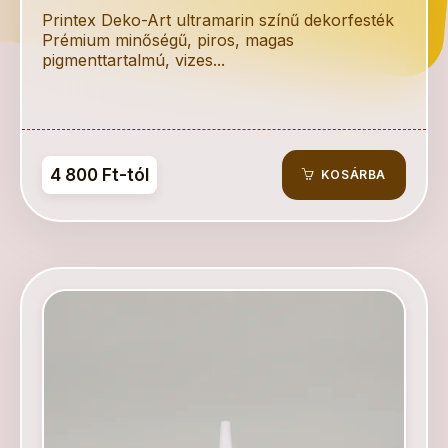
Printex Deko-Art ultramarin színű dekorfesték
Prémium minőségű, piros, magas
pigmenttartalmú, vizes...
4 800 Ft-tól
KOSÁRBA