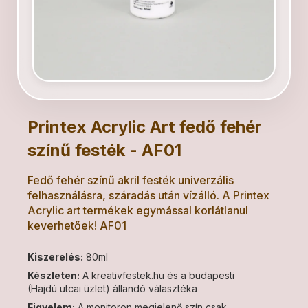
Printex Acrylic Art fedő fehér
színű festék - AF01
Fedő fehér színű akril festék univerzális
felhasználásra, száradás után vízálló. A Printex
Acrylic art termékek egymással korlátlanul
keverhetőek! AF01
Kiszerelés:
80ml
Készleten:
A kreativfestek.hu és a budapesti
(Hajdú utcai üzlet) állandó választéka
Figyelem:
A monitoron megjelenő szín csak