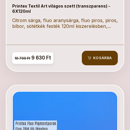
Printex Textil Art világos szett (transzparens) -
6X120ml
Citrom sárga, fluo aranysárga, fluo piros, piros,
bíbor, sötétkék festék 120ml kiszerelésben,...
9 630 Ft
KOSÁRBA
10 700 Ft