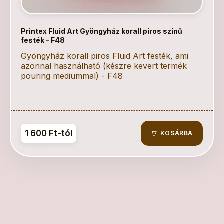
Printex Fluid Art Gyöngyház korall piros színű
festék - F48
Gyöngyház korall piros Fluid Art festék, ami
azonnal használható (készre kevert termék
pouring mediummal) - F48
1 600 Ft-tól
KOSÁRBA