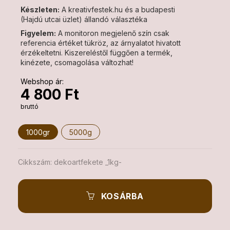
Készleten:
A kreativfestek.hu és a budapesti
(Hajdú utcai üzlet) állandó választéka
Figyelem:
A monitoron megjelenő szín csak
referencia értéket tükröz, az árnyalatot hivatott
érzékeltetni. Kiszereléstől függően a termék,
kinézete, csomagolása változhat!
Webshop ár:
4 800 Ft
bruttó
1000gr
5000g
Cikkszám:
dekoartfekete _1kg-
KOSÁRBA