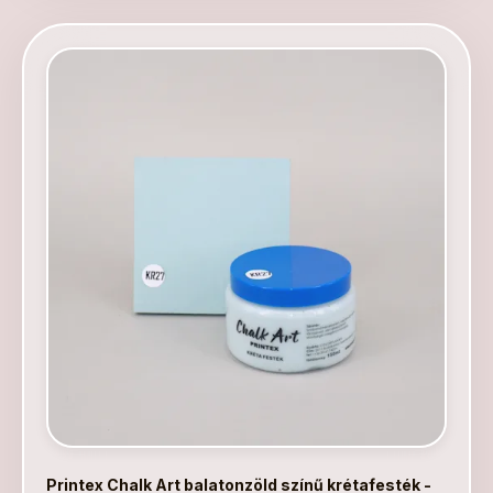
Printex Chalk Art balatonzöld színű krétafesték -