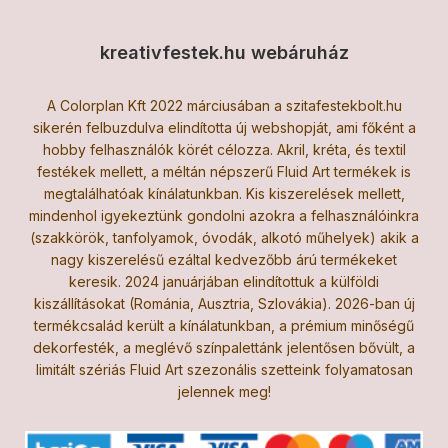
kreativfestek.hu webáruház
A Colorplan Kft 2022 márciusában a szitafestekbolt.hu
sikerén felbuzdulva elindította új webshopját, ami főként a
hobby felhasználók körét célozza. Akril, kréta, és textil
festékek mellett, a méltán népszerű Fluid Art termékek is
megtalálhatóak kínálatunkban. Kis kiszerelések mellett,
mindenhol igyekeztünk gondolni azokra a felhasználóinkra
(szakkörök, tanfolyamok, óvodák, alkotó műhelyek) akik a
nagy kiszerelésű ezáltal kedvezőbb árú termékeket
keresik. 2024 januárjában elindítottuk a külföldi
kiszállításokat (Románia, Ausztria, Szlovákia). 2026-ban új
termékcsalád került a kínálatunkban, a prémium minőségű
dekorfesték, a meglévő színpalettánk jelentősen bővült, a
limitált szériás Fluid Art szezonális szetteink folyamatosan
jelennek meg!