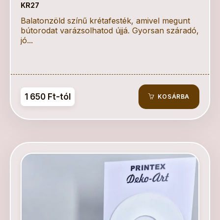
KR27
Balatonzöld színű krétafesték, amivel megunt
bútorodat varázsolhatod újjá. Gyorsan száradó,
jó...
1 650 Ft-tól
KOSÁRBA