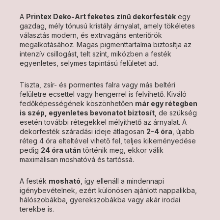
A
Printex Deko-Art feketes zínű dekorfesték
egy
gazdag, mély tónusú kristály árnyalat, amely tökéletes
választás modern, és extrvagáns enteriőrök
megalkotásához. Magas pigmenttartalma biztosítja az
intenzív csillogást, telt színt, miközben a festék
egyenletes, selymes tapintású felületet ad.
Tiszta, zsír- és pormentes falra vagy más beltéri
felületre ecsettel vagy hengerrel is felvihető. Kiváló
fedőképességének köszönhetően
már egy rétegben
is szép, egyenletes bevonatot biztosít
, de szükség
esetén további rétegekkel mélyíthető az árnyalat. A
dekorfesték száradási ideje átlagosan
2-4 óra
, újabb
réteg 4 óra elteltével vihető fel, teljes kikeményedése
pedig
24 óra után
történik meg, ekkor válik
maximálisan moshatóvá és tartóssá.
A festék
mosható
, így ellenáll a mindennapi
igénybevételnek, ezért különösen ajánlott nappalikba,
hálószobákba, gyerekszobákba vagy akár irodai
terekbe is.