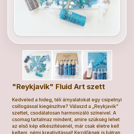
"Reykjavik" Fluid Art szett
Kedveled a hideg, téli árnyalatokat egy csipetnyi
csillogással kiegészítve? Válaszd a „Reykjavik”
szettet, csodálatosan harmonizáló színeivel. A
csomag tartalmaz mindent, amire szükség lehet
az első kép elkészítésénél, már csak életre kell
kelteni, némi kreativitással! Kezdőknek is bátran