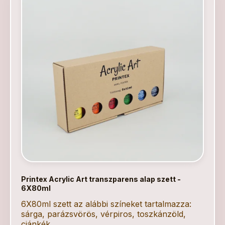
Printex Acrylic Art transzparens alap szett -
6X80ml
6X80ml szett az alábbi színeket tartalmazza:
sárga, parázsvörös, vérpiros, toszkánzöld,
ciánkék,...