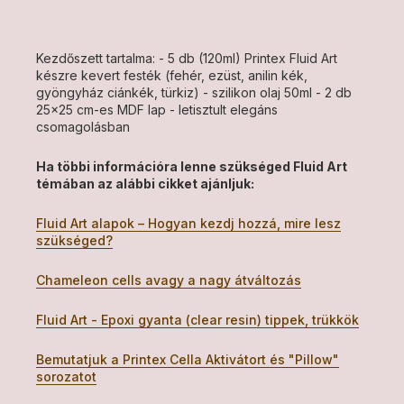
Kezdőszett tartalma: - 5 db (120ml) Printex Fluid Art
készre kevert festék (fehér, ezüst, anilin kék,
gyöngyház ciánkék, türkiz) - szilikon olaj 50ml - 2 db
25x25 cm-es MDF lap - letisztult elegáns
csomagolásban
Ha többi információra lenne szükséged Fluid Art
témában az alábbi cikket ajánljuk:
Fluid Art alapok – Hogyan kezdj hozzá, mire lesz
szükséged?
Chameleon cells avagy a nagy átváltozás
Fluid Art - Epoxi gyanta (clear resin) tippek, trükkök
Bemutatjuk a Printex Cella Aktivátort és "Pillow"
sorozatot