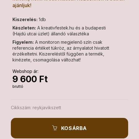
ajánljuk!
Kiszerelés:
1db
Készleten:
A kreativfestek.hu és a budapesti
(Hajdú utcai üzlet) állandó választéka
Figyelem:
A monitoron megjelenő szín csak
referencia értéket tükröz, az árnyalatot hivatott
érzékeltetni. Kiszereléstől függően a termék,
kinézete, csomagolása változhat!
Webshop ár:
9 600 Ft
bruttó
Cikkszám:
reykjavikszett
KOSÁRBA