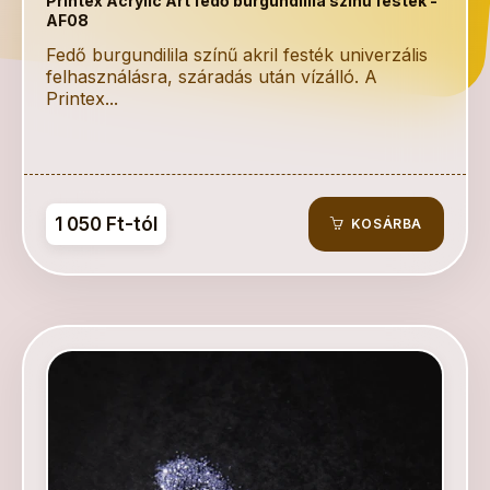
Printex Acrylic Art fedő burgundilila színű festék -
AF08
Fedő burgundilila színű akril festék univerzális
felhasználásra, száradás után vízálló. A
Printex...
1 050 Ft-tól
KOSÁRBA