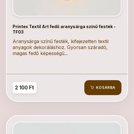
Printex Textil Art fedő aranysárga színű festék -
TF03
Aranysárga színű festék, kifejezetten textil
anyagok dekoráláshoz. Gyorsan száradó,
magas fedő képességű...
2 100 Ft
KOSÁRBA