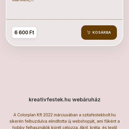
6 600 Ft
KOSÁRBA
kreativfestek.hu webáruház
A Colorplan Kft 2022 márciusában a szitafestekbolt.hu
sikerén felbuzdulva elindította új webshopját, ami főként a
hobby felhasználók körét célozza. Akril, kréta, és textil