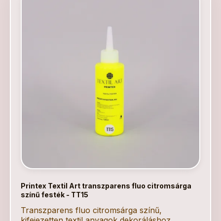
Printex Textil Art transzparens fluo citromsárga
színű festék - TT15
Transzparens fluo citromsárga színű,
kifejezetten textil anyagok dekoráláshoz.