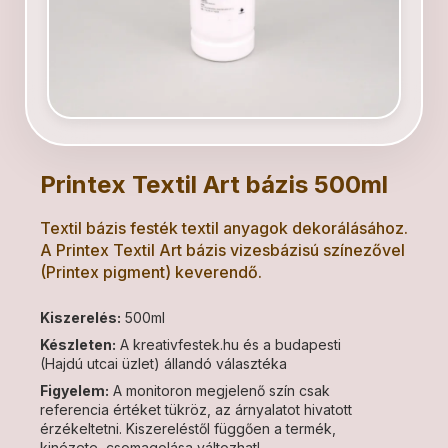
Printex Textil Art bázis 500ml
Textil bázis festék textil anyagok dekorálásához.
A Printex Textil Art bázis vizesbázisú színezővel
(Printex pigment) keverendő.
Kiszerelés:
500ml
Készleten:
A kreativfestek.hu és a budapesti
(Hajdú utcai üzlet) állandó választéka
Figyelem:
A monitoron megjelenő szín csak
referencia értéket tükröz, az árnyalatot hivatott
érzékeltetni. Kiszereléstől függően a termék,
kinézete, csomagolása változhat!