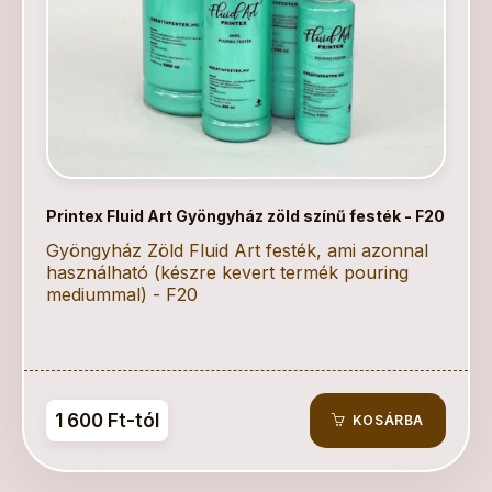
Printex Fluid Art Gyöngyház zöld színű festék - F20
Gyöngyház Zöld Fluid Art festék, ami azonnal
használható (készre kevert termék pouring
mediummal) - F20
1 600 Ft-tól
KOSÁRBA