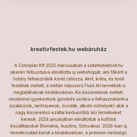
kreativfestek.hu webáruház
A Colorplan Kft 2022 márciusában a szitafestekbolt.hu
sikerén felbuzdulva elindította új webshopját, ami főként a
hobby felhasználók körét célozza. Akril, kréta, és textil
festékek mellett, a méltán népszerű Fluid Art termékek is
megtalálhatóak kínálatunkban. Kis kiszerelések mellett,
mindenhol igyekeztünk gondolni azokra a felhasználóinkra
(szakkörök, tanfolyamok, óvodák, alkotó műhelyek) akik a
nagy kiszerelésű ezáltal kedvezőbb árú termékeket
keresik. 2024 januárjában elindítottuk a külföldi
kiszállításokat (Románia, Ausztria, Szlovákia). 2026-ban új
termékcsalád került a kínálatunkban, a prémium minőségű