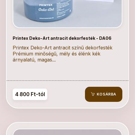
Printex Deko-Art antracit dekorfesték - DA06
Printex Deko-Art antracit színű dekorfesték
Prémium minőségű, mély és élénk kék
árnyalatú, magas...
4 800 Ft-tól
KOSÁRBA