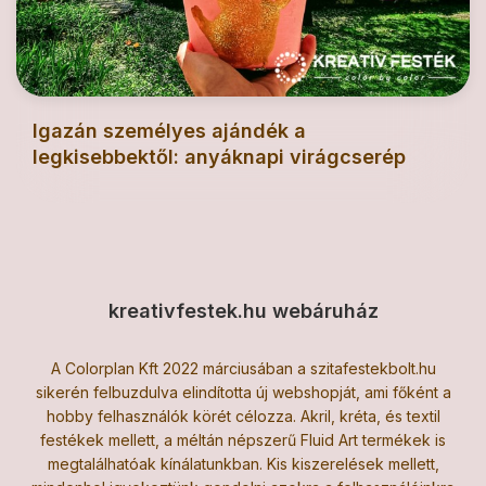
Igazán személyes ajándék a
legkisebbektől: anyáknapi virágcserép
kreativfestek.hu webáruház
A Colorplan Kft 2022 márciusában a szitafestekbolt.hu
sikerén felbuzdulva elindította új webshopját, ami főként a
hobby felhasználók körét célozza. Akril, kréta, és textil
festékek mellett, a méltán népszerű Fluid Art termékek is
megtalálhatóak kínálatunkban. Kis kiszerelések mellett,