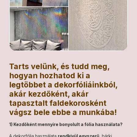
Tarts velünk, és tudd meg,
hogyan hozhatod ki a
legtöbbet a dekorfóliáinkból,
akár kezdőként,
akár
tapasztalt faldekorosként
vágsz bele ebbe a munkába!
1) Kezdőként mennyire bonyolult a fólia használata?
A dekorfólia használata
rendkívül egyszerű
, bárki