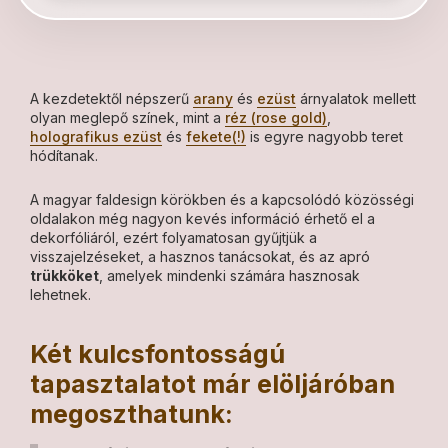
A kezdetektől népszerű
arany
és
ezüst
árnyalatok mellett
olyan meglepő színek, mint a
réz (rose gold)
,
holografikus ezüst
és
fekete(!)
is egyre nagyobb teret
hódítanak.
A magyar faldesign körökben és a kapcsolódó közösségi
oldalakon még nagyon kevés információ érhető el a
dekorfóliáról, ezért folyamatosan gyűjtjük a
visszajelzéseket, a hasznos tanácsokat, és az apró
trükköket
, amelyek mindenki számára hasznosak
lehetnek.
Két kulcsfontosságú
tapasztalatot már elöljáróban
megoszthatunk: