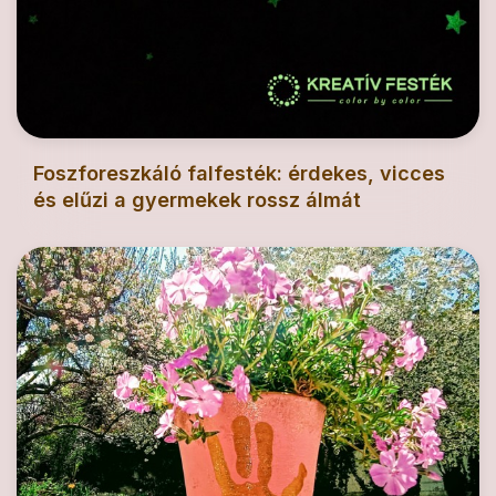
Foszforeszkáló falfesték: érdekes, vicces
és elűzi a gyermekek rossz álmát