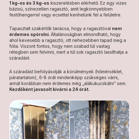
1 kg-os és 3 kg-os
kiszerelésben elérhető. Ez egy vizes
bázisú, színezetlen ragasztó, amit legkönnyebben
festőhengerrel vagy ecsettel kenhetünk fel a felületre.
Tapasztalt szakértők tanácsa, hogy a ragasztóval
nem
érdemes spórolni.
Általánoságban elmondható, hogy
ahol kevesebb a ragasztó, ott nehezebben tapad meg a
fólia. Viszont fontos, hogy nem szabad túl vastag
rétegben sem felvinni, mert a túl sok ragasztó lassíthatja a
száradást.
A száradást befolyásolják a körülmények (hőmérséklet,
páratartalom), 6-8 órát mindenképp szükséges várni,
annál korábban nem érdemes még „alákukucskálni” sem.
Kezdőként javasolt kivárni a 24 órát.