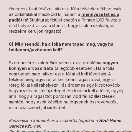
Ha egész falat fóliázol, akkor a fólia felvitele előtt ne csak
az oldalfalakat maszkold ki, hanem a
mennyezetet és a
padlót is
!
Strukturált felület esetén a Printex LXD felvitele
előtt helyezd vissza a stencilt, hogy csak a szükséges
részekre kerüljön ragasztó.
6) Mi a teendő, ha a fólia nem tapad meg, vagy ha
toldanom/javítanom kell?
Szerencsére szakértőink szerint ez a probléma
nagyon
könnyen orvosolható
(a legtöbb esetben). Ha a fólia
nem tapadt meg, akkor azt a fóliát el kell távolítani. A
felületet még egyszer át kell kenni ragasztóval, egy új
réteg fóliát kell ráhelyezni, és érdemes egy kicsit tovább
hagyni száradni az új réteget. Ha toldani kell a fóliát, ügyelj
arra, hogy a ragasztót pontosan vidd fel az illesztések
mentén, hogy azok később ne legyenek észrevehetők,
és a fólia széleit jól simítsd el.
Köszönjük a képeket és a szakértői tippeket a
Hód-Home
Service Kft.
-nek
(hodhomeservice@gmail.com)!
https://www.facebook.com/hod.