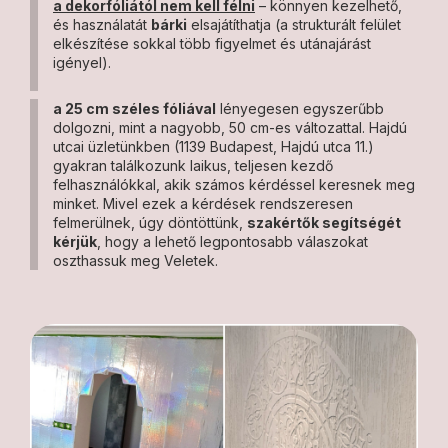
a dekorfóliától nem kell félni
– könnyen kezelhető,
és használatát
bárki
elsajátíthatja (a strukturált felület
elkészítése sokkal több figyelmet és utánajárást
igényel).
a 25 cm széles fóliával
lényegesen egyszerűbb
dolgozni, mint a nagyobb, 50 cm-es változattal. Hajdú
utcai üzletünkben
(1139 Budapest, Hajdú utca 11.)
gyakran találkozunk laikus, teljesen kezdő
felhasználókkal, akik számos kérdéssel keresnek meg
minket. Mivel ezek a kérdések rendszeresen
felmerülnek, úgy döntöttünk,
szakértők segítségét
kérjük
, hogy a lehető legpontosabb válaszokat
oszthassuk meg Veletek.