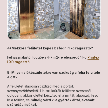
4) Mekkora felületet képes befedni 1 kg ragasztó?
Felhasználástól függően 4-7 m2-re elengedő 1 kg
Printex
LXD ragasztó
.
5) Milyen előkészületekre van szükség a fólia felvitele
előtt?
A felületet alaposan tisztítsd meg a portól,
szennyeződésektől. Ha struktúrált felületre szeretnél
dolgozni, akkor glettel készítsd el a mintát, alapozd, fesd
le a felület, és
mindig várd ki a gyártók által javasolt
száradási időket.