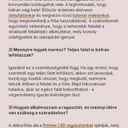
könnyedén boldogulhat vele. A legfontosabb, hogy
bátran vágj bele! (Először érdemes elolvasni
útmutatónka
t és megnézni rövid
tutorial videóinkat
,
hogy megismerkedj a fólia használatával). A szakemberek
egyöntetű véleménye, hogy a nehezebb feladat a
strukturált felület(ek) elkészítése, mely komoly
odafigyelést és utánajárást igényel.
2) Mennyire legyek merész? Teljes falat is bátran
lefóliázzak?
Igazából ez a személyiségedtől függ. Ha úgy érzed, hogy
szeretnél egy teljes falat lefóliázni, akkor azt javasoljuk,
kezdj egy kisebb résszel, hogy megtudd, mennyire
tetszik élőben a felület és a fólia. Majd fokozatosan
haladva, akár az egész falat beboríthatod - a
végeredmény igazán különleges lesz.
3) Hogyan alkalmazzam a ragasztót, és mennyi időre
van szükség a száradáshoz?
A dekorfólia alá a
Printex LXD ragasztónkat
ajánljuk, mely