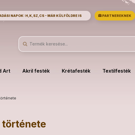
ÁSI NAPOK: H,K,SZ,CS - MÁR KÜLFÖLDRE IS
PARTNEREKNEK
d Art
Akril festék
Krétafesték
Textilfesték
története
 története