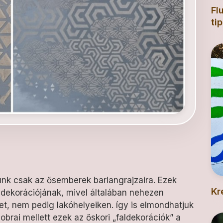
Fl
ti
unk csak az ősemberek barlangrajzaira. Ezek
Kr
dekorációjának, mivel általában nehezen
et, nem pedig lakóhelyeiken. így is elmondhatjuk
rai mellett ezek az őskori „faldekorációk” a