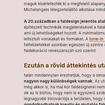
maguk kísérletezték ki a megfelelő alapa
Michelangelo lélegzetelállító alkotása min
A 20.században a faldesign jelentős át
építészeti technikák megjelenésével a fala
ami új lehetőségeket hozott. A minimalizmu
letisztult vonalakat és formákat. A
tone-in
falfelületekkel azonban egészen új szintre
faldekoráció reneszánszát-szó szerint
Ezután a rövid áttekintés u
talán mindannyian érezhetjük, hogy a sima 
nagyon nagy különbségek vannak.
Az ut
még akkor is, ha mai kor faldesignerei nem
de az is biztos, hogy nem is egyszerű szo
legnagyobb innovációja a területen, hogy
gondolkodhatnak kreatív és mutatós fa