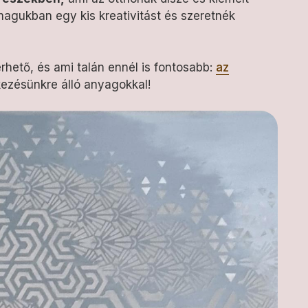
magukban egy kis kreativitást és szeretnék
hető, és ami talán ennél is fontosabb:
az
kezésünkre álló anyagokkal!