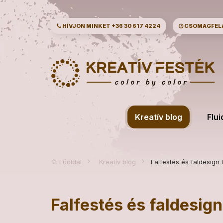
HÍVJON MINKET
+36 30 617 4224
CSOMAGFELAD
Kreatív blog
Flui
Főoldal
Kreatív blog
Falfestés és faldesign 
Falfestés és faldesign