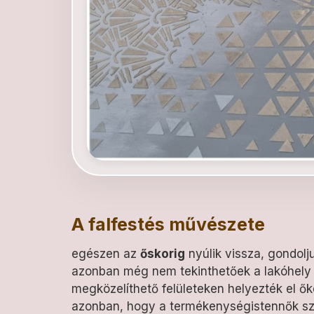
A falfestés művészete
egészen az
őskorig
nyúlik vissza, gondolj
azonban még nem tekinthetőek a lakóhely 
megközelíthető felületeken helyezték el ők
azonban, hogy a termékenységistennők szob