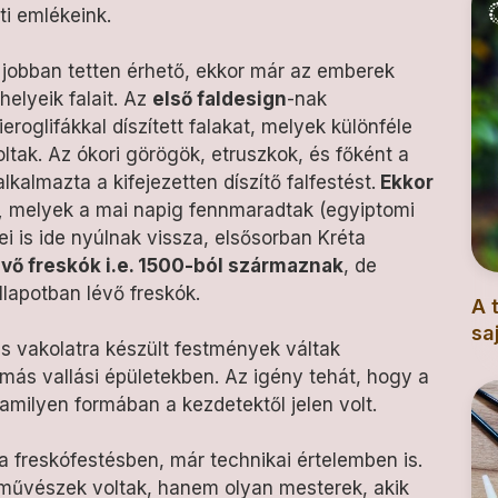
i emlékeink.
r jobban tetten érhető, ekkor már az emberek
helyeik falait. Az
első faldesign
-nak
eroglifákkal díszített falakat, melyek különféle
oltak. Az ókori görögök, etruszkok, és főként a
lkalmazta a kifejezetten díszítő falfestést.
Ekkor
,
melyek a mai napig fennmaradtak (egyiptomi
i is ide nyúlnak vissza, elsősorban Kréta
vő freskók i.e. 1500-ból származnak
, de
llapotban lévő freskók.
A 
sa
s vakolatra készült festmények váltak
ás vallási épületekben. Az igény tehát, hogy a
lamilyen formában a kezdetektől jelen volt.
a freskófestésben, már technikai értelemben is.
 művészek voltak, hanem olyan mesterek, akik