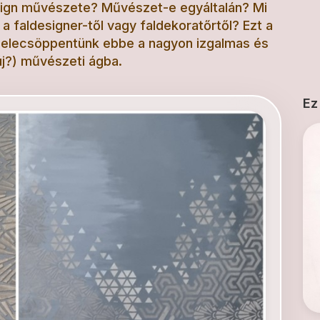
esign művészete? Művészet-e egyáltalán? Mi
 faldesigner-től vagy faldekoratőrtől? Ezt a
 belecsöppentünk ebbe a nagyon izgalmas és
új?) művészeti ágba.
Ez