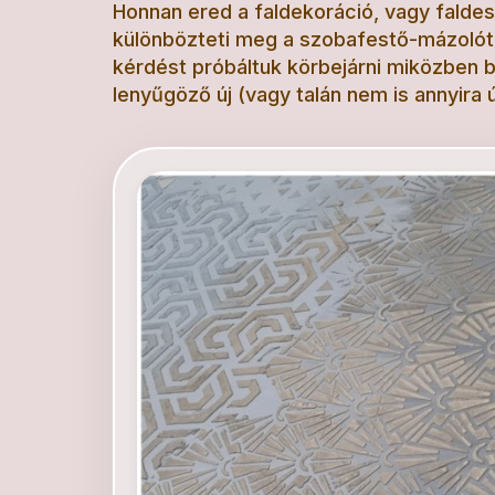
Honnan ered a faldekoráció, vagy fald
különbözteti meg a szobafestő-mázolót a
kérdést próbáltuk körbejárni miközben
lenyűgöző új (vagy talán nem is annyira 