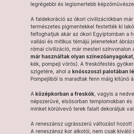
legrégebbi és legismertebb képzőművészet
A faldekoráció az ókori civilizációkban má
természetes pigmentekkel festették ki lakó
felfoghatjuk akár az ókori Egyiptomban a hi
vallási és mitikus témájú jeleneteket ábráz
római civilizáció, már mesteri színvonalon a
már használtak olyan színezőanyagokat
kék, pompeji vörös). A freskófestés gyökere
szigetére, ahol a
knósszoszi palotában lé
Pompejiiből is maradtak fenn máig kitűnő á
A
középkorban a freskók
, vagyis a nedve
népszerűvé, elsősorban templomokban és m
minket körülvevő terek falait dekoráljuk va
A reneszánsz ugrásszerű változást hozott 
A reneszánsz kor alkotói, nem csak kiváló