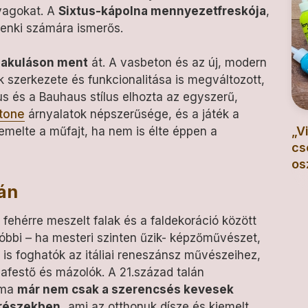
nyagokat. A
Sixtus-kápolna mennyezetfreskója
,
denki számára ismerős.
alakuláson ment
át. A vasbeton és az új, modern
k szerkezete és funkcionalitása is megváltozott,
s és a Bauhaus stílus elhozta az egyszerű,
 tone
árnyalatok népszerűsége, és a játék a
„V
 emelte a műfajt, ha nem is élte éppen a
cs
os
tán
fehérre meszelt falak és a faldekoráció között
óbbi – ha mesteri szinten űzik- képzőművészet,
 is foghatók az itáliai reneszánsz művészeihez,
bafestő és mázolók. A 21.század talán
 ma
már nem csak a szerencsés kevesek
lrészekben,
ami az otthonuk dísze és kiemelt