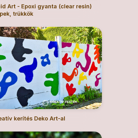
uid Art - Epoxi gyanta (clear resin)
ppek, trükkök
eatív kerítés Deko Art-al