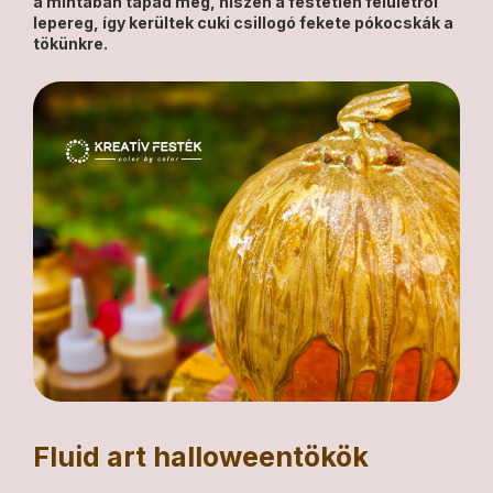
a mintában tapad meg, hiszen a festetlen felületről
lepereg, így kerültek cuki csillogó fekete pókocskák a
tökünkre.
Fluid art halloweentökök