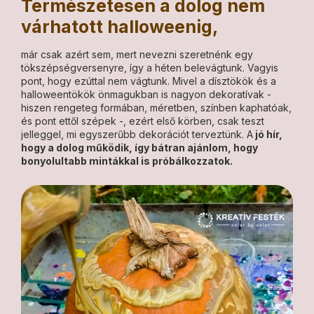
Természetesen a dolog nem
várhatott halloweenig,
már csak azért sem, mert nevezni szeretnénk egy
tökszépségversenyre, így a héten belevágtunk. Vagyis
pont, hogy ezúttal nem vágtunk. Mivel a dísztökök és a
halloweentökök önmagukban is nagyon dekoratívak -
hiszen rengeteg formában, méretben, színben kaphatóak,
és pont ettől szépek -, ezért első körben, csak teszt
jelleggel, mi egyszerűbb dekorációt terveztünk. A
jó hír,
hogy a dolog működik, így bátran ajánlom, hogy
bonyolultabb mintákkal is próbálkozzatok.