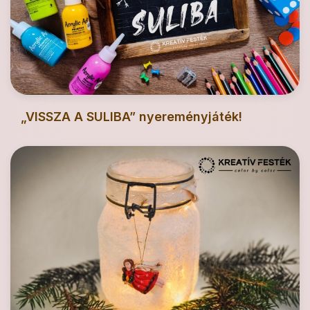
„VISSZA A SULIBA” nyereményjáték!