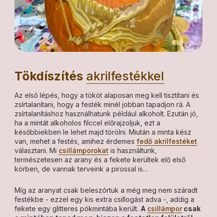
Tökdíszítés
akrilfestékkel
Az első lépés, hogy a tököt alaposan meg kell tisztítani és
zsírtalanítani, hogy a festék minél jobban tapadjon rá. A
zsírtalanításhoz használhatunk például alkoholt. Ezután jó,
ha a mintát alkoholos filccel előrajzoljuk, ezt a
későbbiekben le lehet majd törölni. Miután a minta kész
van, mehet a festés, amihez érdemes
fedő akrilfestéket
választani. Mi
csillámporokat
is használtunk,
természetesen az arany és a fekete kerültek elő első
körben, de vannak terveink a pirossal is…
Míg az aranyat csak beleszórtuk a még meg nem száradt
festékbe - ezzel egy kis extra csillogást adva -, addig a
fekete egy glitteres pókmintába került.
A
csillámpor
csak