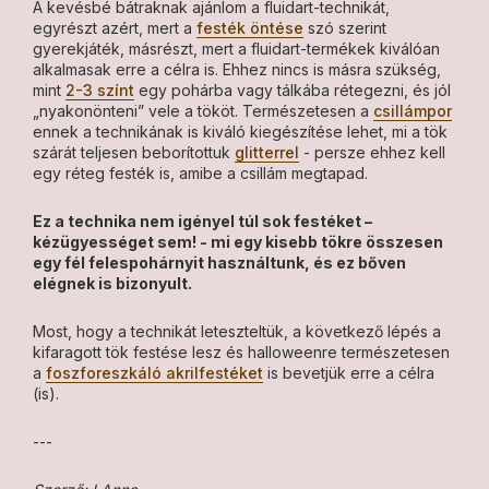
A kevésbé bátraknak ajánlom a fluidart-technikát,
egyrészt azért, mert a
festék öntése
szó szerint
gyerekjáték, másrészt, mert a fluidart-termékek kiválóan
alkalmasak erre a célra is. Ehhez nincs is másra szükség,
mint
2-3 színt
egy pohárba vagy tálkába rétegezni, és jól
„nyakonönteni” vele a tököt. Természetesen a
csillámpor
ennek a technikának is kiváló kiegészítése lehet, mi a tök
szárát teljesen beborítottuk
glitterrel
- persze ehhez kell
egy réteg festék is, amibe a csillám megtapad.
Ez a technika nem igényel túl sok festéket –
kézügyességet sem! - mi egy kisebb tökre összesen
egy fél felespohárnyit használtunk, és ez bőven
elégnek is bizonyult.
Most, hogy a technikát leteszteltük, a következő lépés a
kifaragott tök festése lesz és halloweenre természetesen
a
foszforeszkáló akrilfestéket
is bevetjük erre a célra
(is).
---