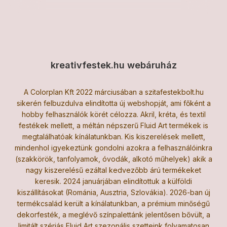
kreativfestek.hu webáruház
A Colorplan Kft 2022 márciusában a szitafestekbolt.hu
sikerén felbuzdulva elindította új webshopját, ami főként a
hobby felhasználók körét célozza. Akril, kréta, és textil
festékek mellett, a méltán népszerű Fluid Art termékek is
megtalálhatóak kínálatunkban. Kis kiszerelések mellett,
mindenhol igyekeztünk gondolni azokra a felhasználóinkra
(szakkörök, tanfolyamok, óvodák, alkotó műhelyek) akik a
nagy kiszerelésű ezáltal kedvezőbb árú termékeket
keresik. 2024 januárjában elindítottuk a külföldi
kiszállításokat (Románia, Ausztria, Szlovákia). 2026-ban új
termékcsalád került a kínálatunkban, a prémium minőségű
dekorfesték, a meglévő színpalettánk jelentősen bővült, a
limitált szériás Fluid Art szezonális szetteink folyamatosan